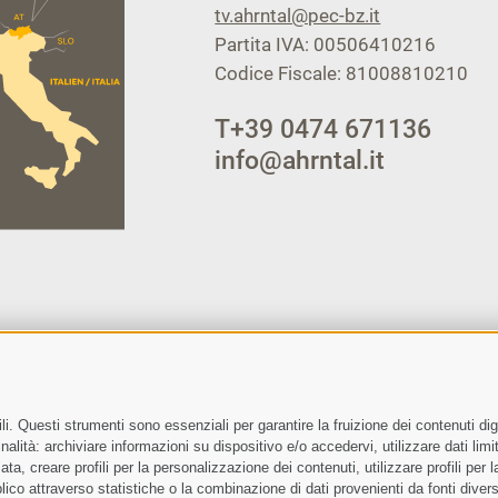
tv.ahrntal@pec-bz.it
Partita IVA: 00506410216
Codice Fiscale: 81008810210
T
+39 0474 671136
info@ahrntal.it
i. Questi strumenti sono essenziali per garantire la fruizione dei contenuti dig
Letto e compreso la
privacy policy
, autorizzo il Titolare al trattam
alità: archiviare informazioni su dispositivo e/o accedervi, utilizzare dati limita
zata, creare profili per la personalizzazione dei contenuti, utilizzare profili per
co attraverso statistiche o la combinazione di dati provenienti da fonti diverse, 