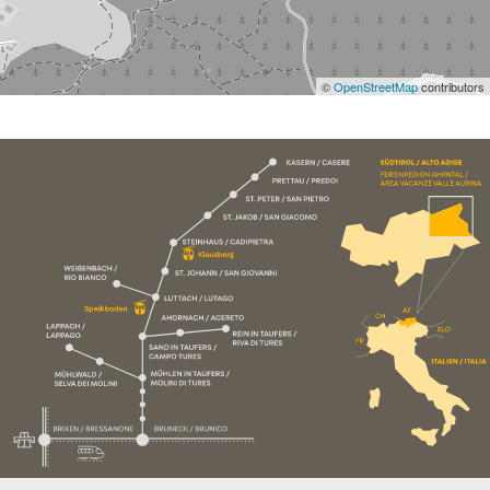
©
OpenStreetMap
contributors