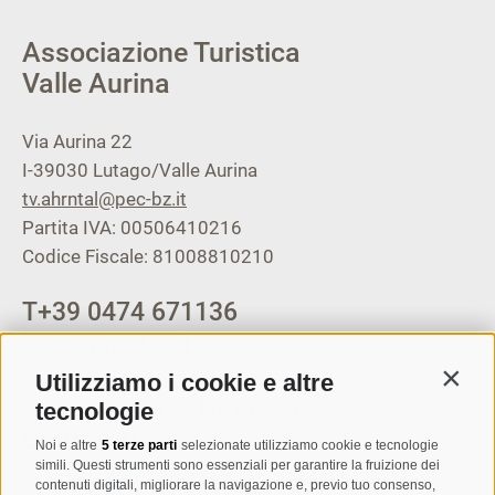
Associazione Turistica
Valle Aurina
Via Aurina 22
I-39030
Lutago/Valle Aurina
tv.ahrntal@pec-bz.it
Partita IVA: 00506410216
Codice Fiscale: 81008810210
T
+39 0474 671136
info@ahrntal.it
Utilizziamo i cookie e altre
Contin
Associazione Turistica
tecnologie
Campo Tures
Noi e altre
5 terze parti
selezionate utilizziamo cookie e tecnologie
simili. Questi strumenti sono essenziali per garantire la fruizione dei
contenuti digitali, migliorare la navigazione e, previo tuo consenso,