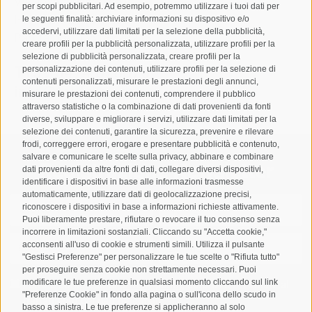
Via Josef Jungmann 8
per scopi pubblicitari. Ad esempio, potremmo utilizzare i tuoi dati per
I-39032
Campo Tures
le seguenti finalità: archiviare informazioni su dispositivo e/o
accedervi, utilizzare dati limitati per la selezione della pubblicità,
Partita IVA: 00518320213
creare profili per la pubblicità personalizzata, utilizzare profili per la
selezione di pubblicità personalizzata, creare profili per la
T
+39 0474 678076
personalizzazione dei contenuti, utilizzare profili per la selezione di
contenuti personalizzati, misurare le prestazioni degli annunci,
info@taufers.com
misurare le prestazioni dei contenuti, comprendere il pubblico
attraverso statistiche o la combinazione di dati provenienti da fonti
diverse, sviluppare e migliorare i servizi, utilizzare dati limitati per la
selezione dei contenuti, garantire la sicurezza, prevenire e rilevare
frodi, correggere errori, erogare e presentare pubblicità e contenuto,
salvare e comunicare le scelte sulla privacy, abbinare e combinare
Registrazione Newsletter
dati provenienti da altre fonti di dati, collegare diversi dispositivi,
identificare i dispositivi in base alle informazioni trasmesse
automaticamente, utilizzare dati di geolocalizzazione precisi,
riconoscere i dispositivi in base a informazioni richieste attivamente.
Puoi liberamente prestare, rifiutare o revocare il tuo consenso senza
incorrere in limitazioni sostanziali. Cliccando su "Accetta cookie,"
acconsenti all'uso di cookie e strumenti simili. Utilizza il pulsante
"Gestisci Preferenze" per personalizzare le tue scelte o "Rifiuta tutto"
per proseguire senza cookie non strettamente necessari. Puoi
modificare le tue preferenze in qualsiasi momento cliccando sul link
Letto e compreso la
privacy policy
, autorizzo il Titolare al
"Preferenze Cookie" in fondo alla pagina o sull'icona dello scudo in
trattamento dei dati personali
basso a sinistra. Le tue preferenze si applicheranno al solo