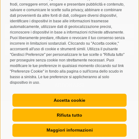
frodi, correggere errori, erogare e presentare pubblicità e contenuto,
salvare e comunicare le scelte sulla privacy, abbinare e combinare
Registrazione Newsletter
dati provenienti da altre fonti di dati, collegare diversi dispositivi,
identificare i dispositivi in base alle informazioni trasmesse
automaticamente, utilizzare dati di geolocalizzazione precisi,
riconoscere i dispositivi in base a informazioni richieste attivamente.
Puoi liberamente prestare, rifiutare o revocare il tuo consenso senza
incorrere in limitazioni sostanziali. Cliccando su "Accetta cookie,"
acconsenti all'uso di cookie e strumenti simili. Utilizza il pulsante
"Gestisci Preferenze" per personalizzare le tue scelte o "Rifiuta tutto"
per proseguire senza cookie non strettamente necessari. Puoi
Letto e compreso la
privacy policy
, autorizzo il Titolare al
modificare le tue preferenze in qualsiasi momento cliccando sul link
trattamento dei dati personali
"Preferenze Cookie" in fondo alla pagina o sull'icona dello scudo in
basso a sinistra. Le tue preferenze si applicheranno al solo
dispositivo in uso.
ABBONARSI
Accetta cookie
Rifiuta tutto
Mappa del sito
Credits
Cookie Policy
Privacy
•
•
•
•
Maggiori informazioni
Preferenze Cookies
created with passion by
•