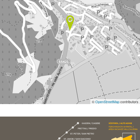
©
OpenStreetMap
contributors