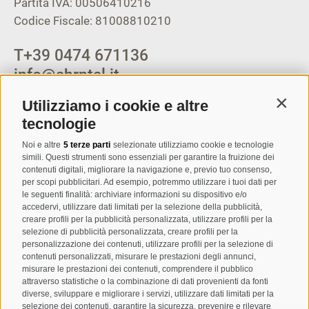
Partita IVA: 00506410216
Codice Fiscale: 81008810210
T
+39 0474 671136
info@ahrntal.it
Utilizziamo i cookie e altre
Contin
Associazione Turistica
tecnologie
Campo Tures
Noi e altre
5 terze parti
selezionate utilizziamo cookie e tecnologie
simili. Questi strumenti sono essenziali per garantire la fruizione dei
Via Josef Jungmann 8
contenuti digitali, migliorare la navigazione e, previo tuo consenso,
per scopi pubblicitari. Ad esempio, potremmo utilizzare i tuoi dati per
I-39032
Campo Tures
le seguenti finalità: archiviare informazioni su dispositivo e/o
Partita IVA: 00518320213
accedervi, utilizzare dati limitati per la selezione della pubblicità,
creare profili per la pubblicità personalizzata, utilizzare profili per la
selezione di pubblicità personalizzata, creare profili per la
T
+39 0474 678076
personalizzazione dei contenuti, utilizzare profili per la selezione di
info@taufers.com
contenuti personalizzati, misurare le prestazioni degli annunci,
misurare le prestazioni dei contenuti, comprendere il pubblico
attraverso statistiche o la combinazione di dati provenienti da fonti
diverse, sviluppare e migliorare i servizi, utilizzare dati limitati per la
selezione dei contenuti, garantire la sicurezza, prevenire e rilevare