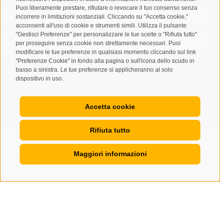
Puoi liberamente prestare, rifiutare o revocare il tuo consenso senza
incorrere in limitazioni sostanziali. Cliccando su "Accetta cookie,"
acconsenti all'uso di cookie e strumenti simili. Utilizza il pulsante
"Gestisci Preferenze" per personalizzare le tue scelte o "Rifiuta tutto"
per proseguire senza cookie non strettamente necessari. Puoi
modificare le tue preferenze in qualsiasi momento cliccando sul link
"Preferenze Cookie" in fondo alla pagina o sull'icona dello scudo in
Letto e compreso la
privacy policy
, autorizzo il Titolare al
basso a sinistra. Le tue preferenze si applicheranno al solo
dispositivo in uso.
trattamento dei dati personali
ABBONARSI
Accetta cookie
Rifiuta tutto
Maggiori informazioni
Mappa del sito
Credits
Cookie Policy
Privacy
•
•
•
•
Preferenze Cookies
created with passion by
•