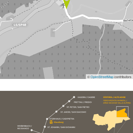
©
OpenStreetMap
contributors