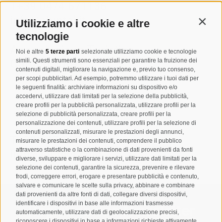
T
+39 0474 671136
info@ahrntal.it
Utilizziamo i cookie e altre
Contin
tecnologie
Associazione Turistica
Noi e altre
5 terze parti
selezionate utilizziamo cookie e tecnologie
Campo Tures
simili. Questi strumenti sono essenziali per garantire la fruizione dei
contenuti digitali, migliorare la navigazione e, previo tuo consenso,
per scopi pubblicitari. Ad esempio, potremmo utilizzare i tuoi dati per
le seguenti finalità: archiviare informazioni su dispositivo e/o
Via Josef Jungmann 8
accedervi, utilizzare dati limitati per la selezione della pubblicità,
I-39032
Campo Tures
creare profili per la pubblicità personalizzata, utilizzare profili per la
selezione di pubblicità personalizzata, creare profili per la
Partita IVA: 00518320213
personalizzazione dei contenuti, utilizzare profili per la selezione di
contenuti personalizzati, misurare le prestazioni degli annunci,
T
+39 0474 678076
misurare le prestazioni dei contenuti, comprendere il pubblico
attraverso statistiche o la combinazione di dati provenienti da fonti
info@taufers.com
diverse, sviluppare e migliorare i servizi, utilizzare dati limitati per la
selezione dei contenuti, garantire la sicurezza, prevenire e rilevare
frodi, correggere errori, erogare e presentare pubblicità e contenuto,
salvare e comunicare le scelte sulla privacy, abbinare e combinare
dati provenienti da altre fonti di dati, collegare diversi dispositivi,
identificare i dispositivi in base alle informazioni trasmesse
Registrazione Newsletter
automaticamente, utilizzare dati di geolocalizzazione precisi,
riconoscere i dispositivi in base a informazioni richieste attivamente.