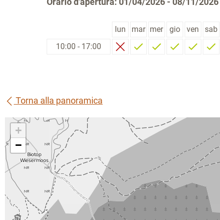
Orario d'apertura: 01/04/2026 - 08/11/2026
lun
mar
mer
gio
ven
sab
10:00 - 17:00
Torna alla panoramica
+
−