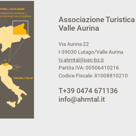
Associazione Turistica
Valle Aurina
Via Aurina 22
I-39030
Lutago/Valle Aurina
tv.ahrntal@pec-bz.it
Partita IVA: 00506410216
Codice Fiscale: 81008810210
T
+39 0474 671136
info@ahrntal.it