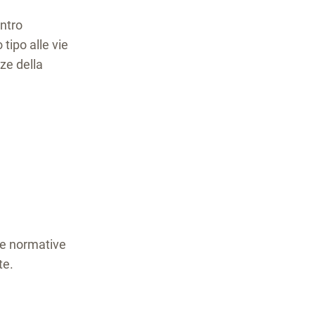
entro
 tipo alle vie
rze della
alle normative
te.