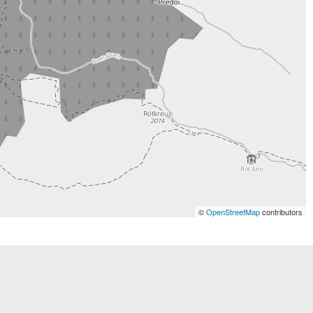
©
OpenStreetMap
contributors