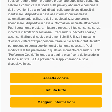
frodi, correggere errori, erogare e presentare pubblicità e contenuto,
trattamento dei dati personali
salvare e comunicare le scelte sulla privacy, abbinare e combinare
dati provenienti da altre fonti di dati, collegare diversi dispositivi,
ABBONARSI
identificare i dispositivi in base alle informazioni trasmesse
automaticamente, utilizzare dati di geolocalizzazione precisi,
riconoscere i dispositivi in base a informazioni richieste attivamente.
Puoi liberamente prestare, rifiutare o revocare il tuo consenso senza
incorrere in limitazioni sostanziali. Cliccando su "Accetta cookie,"
acconsenti all'uso di cookie e strumenti simili. Utilizza il pulsante
"Gestisci Preferenze" per personalizzare le tue scelte o "Rifiuta tutto"
per proseguire senza cookie non strettamente necessari. Puoi
Mappa del sito
Credits
Cookie Policy
Privacy
•
•
•
•
modificare le tue preferenze in qualsiasi momento cliccando sul link
"Preferenze Cookie" in fondo alla pagina o sull'icona dello scudo in
Preferenze Cookies
created with passion by
•
basso a sinistra. Le tue preferenze si applicheranno al solo
dispositivo in uso.
Accetta cookie
Rifiuta tutto
Maggiori informazioni