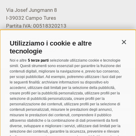
Via Josef Jungmann 8
I-39032
Campo Tures
Partita IVA: 00518320213
T
+39 0474 678076
Utilizziamo i cookie e altre
Contin
info@taufers.com
tecnologie
Noi e altre
5 terze parti
selezionate utilizziamo cookie e tecnologie
simili. Questi strumenti sono essenziali per garantire la fruizione dei
contenuti digitali, migliorare la navigazione e, previo tuo consenso,
per scopi pubblicitari. Ad esempio, potremmo utilizzare i tuoi dati per
Registrazione Newsletter
le seguenti finalità: archiviare informazioni su dispositivo e/o
accedervi, utilizzare dati limitati per la selezione della pubblicità,
creare profili per la pubblicità personalizzata, utilizzare profili per la
selezione di pubblicità personalizzata, creare profili per la
personalizzazione dei contenuti, utilizzare profili per la selezione di
contenuti personalizzati, misurare le prestazioni degli annunci,
misurare le prestazioni dei contenuti, comprendere il pubblico
attraverso statistiche o la combinazione di dati provenienti da fonti
diverse, sviluppare e migliorare i servizi, utilizzare dati limitati per la
selezione dei contenuti, garantire la sicurezza, prevenire e rilevare
Letto e compreso la
privacy policy
, autorizzo il Titolare al