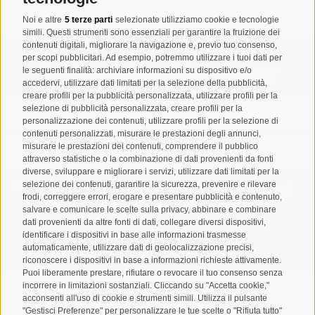
Noi e altre
5 terze parti
selezionate utilizziamo cookie e tecnologie
simili. Questi strumenti sono essenziali per garantire la fruizione dei
contenuti digitali, migliorare la navigazione e, previo tuo consenso,
per scopi pubblicitari. Ad esempio, potremmo utilizzare i tuoi dati per
Registrazione Newsletter
le seguenti finalità: archiviare informazioni su dispositivo e/o
accedervi, utilizzare dati limitati per la selezione della pubblicità,
creare profili per la pubblicità personalizzata, utilizzare profili per la
selezione di pubblicità personalizzata, creare profili per la
personalizzazione dei contenuti, utilizzare profili per la selezione di
contenuti personalizzati, misurare le prestazioni degli annunci,
misurare le prestazioni dei contenuti, comprendere il pubblico
attraverso statistiche o la combinazione di dati provenienti da fonti
diverse, sviluppare e migliorare i servizi, utilizzare dati limitati per la
selezione dei contenuti, garantire la sicurezza, prevenire e rilevare
Letto e compreso la
privacy policy
, autorizzo il Titolare al
frodi, correggere errori, erogare e presentare pubblicità e contenuto,
trattamento dei dati personali
salvare e comunicare le scelte sulla privacy, abbinare e combinare
dati provenienti da altre fonti di dati, collegare diversi dispositivi,
ABBONARSI
identificare i dispositivi in base alle informazioni trasmesse
automaticamente, utilizzare dati di geolocalizzazione precisi,
riconoscere i dispositivi in base a informazioni richieste attivamente.
Puoi liberamente prestare, rifiutare o revocare il tuo consenso senza
incorrere in limitazioni sostanziali. Cliccando su "Accetta cookie,"
acconsenti all'uso di cookie e strumenti simili. Utilizza il pulsante
"Gestisci Preferenze" per personalizzare le tue scelte o "Rifiuta tutto"