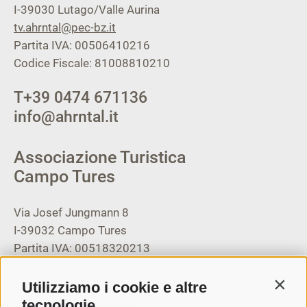
I-39030
Lutago/Valle Aurina
tv.ahrntal@pec-bz.it
Partita IVA: 00506410216
Codice Fiscale: 81008810210
T
+39 0474 671136
info@ahrntal.it
Associazione Turistica
Campo Tures
Via Josef Jungmann 8
I-39032
Campo Tures
Partita IVA: 00518320213
T
+39 0474 678076
Utilizziamo i cookie e altre
Contin
info@taufers.com
tecnologie