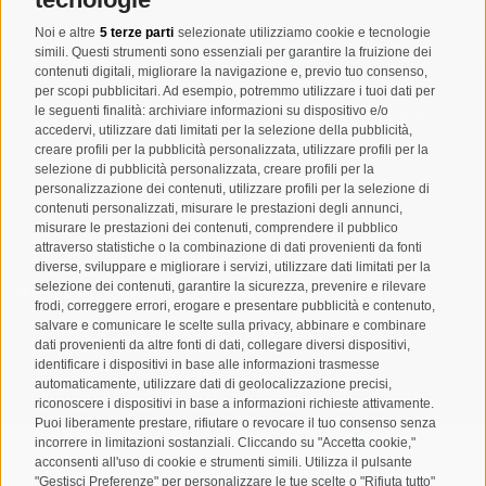
Noi e altre
5 terze parti
selezionate utilizziamo cookie e tecnologie
simili. Questi strumenti sono essenziali per garantire la fruizione dei
contenuti digitali, migliorare la navigazione e, previo tuo consenso,
per scopi pubblicitari. Ad esempio, potremmo utilizzare i tuoi dati per
Registrazione Newsletter
le seguenti finalità: archiviare informazioni su dispositivo e/o
accedervi, utilizzare dati limitati per la selezione della pubblicità,
creare profili per la pubblicità personalizzata, utilizzare profili per la
selezione di pubblicità personalizzata, creare profili per la
personalizzazione dei contenuti, utilizzare profili per la selezione di
contenuti personalizzati, misurare le prestazioni degli annunci,
misurare le prestazioni dei contenuti, comprendere il pubblico
attraverso statistiche o la combinazione di dati provenienti da fonti
diverse, sviluppare e migliorare i servizi, utilizzare dati limitati per la
selezione dei contenuti, garantire la sicurezza, prevenire e rilevare
Letto e compreso la
privacy policy
, autorizzo il Titolare al
frodi, correggere errori, erogare e presentare pubblicità e contenuto,
trattamento dei dati personali
salvare e comunicare le scelte sulla privacy, abbinare e combinare
dati provenienti da altre fonti di dati, collegare diversi dispositivi,
ABBONARSI
identificare i dispositivi in base alle informazioni trasmesse
automaticamente, utilizzare dati di geolocalizzazione precisi,
riconoscere i dispositivi in base a informazioni richieste attivamente.
Puoi liberamente prestare, rifiutare o revocare il tuo consenso senza
incorrere in limitazioni sostanziali. Cliccando su "Accetta cookie,"
acconsenti all'uso di cookie e strumenti simili. Utilizza il pulsante
"Gestisci Preferenze" per personalizzare le tue scelte o "Rifiuta tutto"