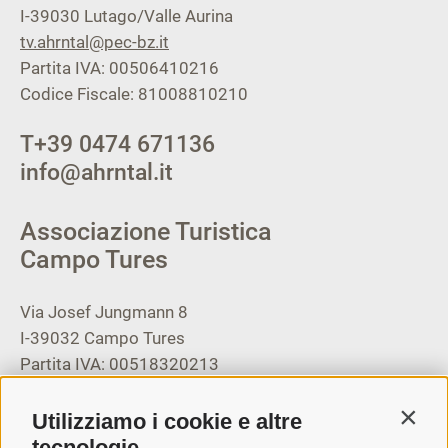
I-39030
Lutago/Valle Aurina
tv.ahrntal@pec-bz.it
Partita IVA: 00506410216
Codice Fiscale: 81008810210
T
+39 0474 671136
info@ahrntal.it
Associazione Turistica
Campo Tures
Via Josef Jungmann 8
I-39032
Campo Tures
Partita IVA: 00518320213
T
+39 0474 678076
Utilizziamo i cookie e altre
Contin
info@taufers.com
tecnologie