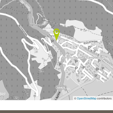
©
OpenStreetMap
contributors