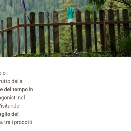
lo:
utto della
de del tempo
in
agonisti nel
Visitando
aglio del
 tra i prodotti