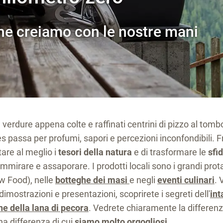
che creiamo con le nostre mani
erdure appena colte e raffinati centrini di pizzo al tombo
 passa per profumi, sapori e percezioni inconfondibili. Fr
tare al meglio i
tesori della natura
e di trasformare le
sfi
mmirare e assaporare. I prodotti locali sono i grandi prot
w Food), nelle
botteghe dei masi
e negli
eventi culinari
. 
dimostrazioni e presentazioni, scoprirete i segreti dell'
int
ne della lana di pecora
. Vedrete chiaramente la differenza
Una differenza di cui
siamo molto orgogliosi
.