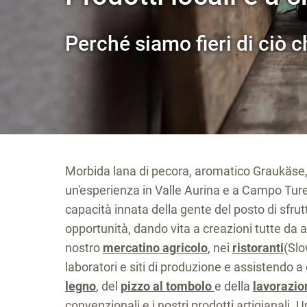
Perché siamo fieri di ciò 
Morbida lana di pecora, aromatico Graukäse, v
un'esperienza in Valle Aurina e a Campo Tures
capacità innata della gente del posto di sfrut
opportunità, dando vita a creazioni tutte da a
nostro
mercatino agricolo
, nei
ristoranti
(Slo
laboratori e siti di produzione e assistendo a 
legno
, del
pizzo al tombolo
e della
lavorazio
convenzionali e i nostri prodotti artigianali. 