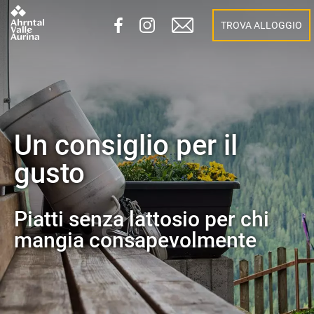
TROVA ALLOGGIO
Un consiglio per il
gusto
Piatti senza lattosio per chi
mangia consapevolmente