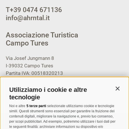
T
+39 0474 671136
info@ahrntal.it
Associazione Turistica
Campo Tures
Via Josef Jungmann 8
I-39032
Campo Tures
Partita IVA: 00518320213
T
+39 0474 678076
Utilizziamo i cookie e altre
Contin
info@taufers.com
tecnologie
Noi e altre
5 terze parti
selezionate utilizziamo cookie e tecnologie
simili. Questi strumenti sono essenziali per garantire la fruizione dei
contenuti digitali, migliorare la navigazione e, previo tuo consenso,
per scopi pubblicitari. Ad esempio, potremmo utilizzare i tuoi dati per
Registrazione Newsletter
le seguenti finalità: archiviare informazioni su dispositivo e/o