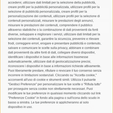
accedervi, utilizzare dati limitati per la selezione della pubblicità,
creare profili per la pubblicità personalizzata, utilizzare profili per la
selezione di pubblicità personalizzata, creare profili per la
personalizzazione dei contenuti, utilizzare profili per la selezione di
contenuti personalizzati, misurare le prestazioni degli annunci,
misurare le prestazioni dei contenuti, comprendere il pubblico
attraverso statistiche o la combinazione di dati provenienti da fonti
diverse, sviluppare e migliorare i servizi, utilizzare dati limitati per la
selezione dei contenuti, garantire la sicurezza, prevenire e rilevare
Letto e compreso la
privacy policy
, autorizzo il Titolare al
frodi, correggere errori, erogare e presentare pubblicità e contenuto,
trattamento dei dati personali
salvare e comunicare le scelte sulla privacy, abbinare e combinare
dati provenienti da altre fonti di dati, collegare diversi dispositivi,
ABBONARSI
identificare i dispositivi in base alle informazioni trasmesse
automaticamente, utilizzare dati di geolocalizzazione precisi,
riconoscere i dispositivi in base a informazioni richieste attivamente.
Puoi liberamente prestare, rifiutare o revocare il tuo consenso senza
incorrere in limitazioni sostanziali. Cliccando su "Accetta cookie,"
acconsenti all'uso di cookie e strumenti simili. Utilizza il pulsante
"Gestisci Preferenze" per personalizzare le tue scelte o "Rifiuta tutto"
per proseguire senza cookie non strettamente necessari. Puoi
Mappa del sito
Credits
Cookie Policy
Privacy
•
•
•
•
modificare le tue preferenze in qualsiasi momento cliccando sul link
"Preferenze Cookie" in fondo alla pagina o sull'icona dello scudo in
Preferenze Cookies
created with passion by
•
basso a sinistra. Le tue preferenze si applicheranno al solo
dispositivo in uso.