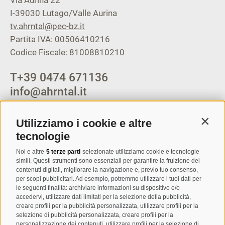
I-39030
Lutago/Valle Aurina
tv.ahrntal@pec-bz.it
Partita IVA: 00506410216
Codice Fiscale: 81008810210
T
+39 0474 671136
info@ahrntal.it
Associazione Turistica
Utilizziamo i cookie e altre
Contin
Campo Tures
tecnologie
Noi e altre
5 terze parti
selezionate utilizziamo cookie e tecnologie
Via Josef Jungmann 8
simili. Questi strumenti sono essenziali per garantire la fruizione dei
contenuti digitali, migliorare la navigazione e, previo tuo consenso,
I-39032
Campo Tures
per scopi pubblicitari. Ad esempio, potremmo utilizzare i tuoi dati per
Partita IVA: 00518320213
le seguenti finalità: archiviare informazioni su dispositivo e/o
accedervi, utilizzare dati limitati per la selezione della pubblicità,
creare profili per la pubblicità personalizzata, utilizzare profili per la
T
+39 0474 678076
selezione di pubblicità personalizzata, creare profili per la
personalizzazione dei contenuti, utilizzare profili per la selezione di