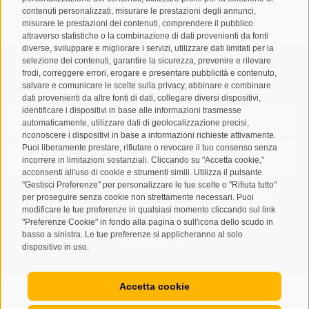
info@taufers.com
contenuti personalizzati, misurare le prestazioni degli annunci,
misurare le prestazioni dei contenuti, comprendere il pubblico
attraverso statistiche o la combinazione di dati provenienti da fonti
diverse, sviluppare e migliorare i servizi, utilizzare dati limitati per la
selezione dei contenuti, garantire la sicurezza, prevenire e rilevare
frodi, correggere errori, erogare e presentare pubblicità e contenuto,
Registrazione Newsletter
salvare e comunicare le scelte sulla privacy, abbinare e combinare
dati provenienti da altre fonti di dati, collegare diversi dispositivi,
identificare i dispositivi in base alle informazioni trasmesse
automaticamente, utilizzare dati di geolocalizzazione precisi,
riconoscere i dispositivi in base a informazioni richieste attivamente.
Puoi liberamente prestare, rifiutare o revocare il tuo consenso senza
incorrere in limitazioni sostanziali. Cliccando su "Accetta cookie,"
acconsenti all'uso di cookie e strumenti simili. Utilizza il pulsante
"Gestisci Preferenze" per personalizzare le tue scelte o "Rifiuta tutto"
Letto e compreso la
privacy policy
, autorizzo il Titolare al
per proseguire senza cookie non strettamente necessari. Puoi
trattamento dei dati personali
modificare le tue preferenze in qualsiasi momento cliccando sul link
"Preferenze Cookie" in fondo alla pagina o sull'icona dello scudo in
basso a sinistra. Le tue preferenze si applicheranno al solo
ABBONARSI
dispositivo in uso.
Accetta cookie