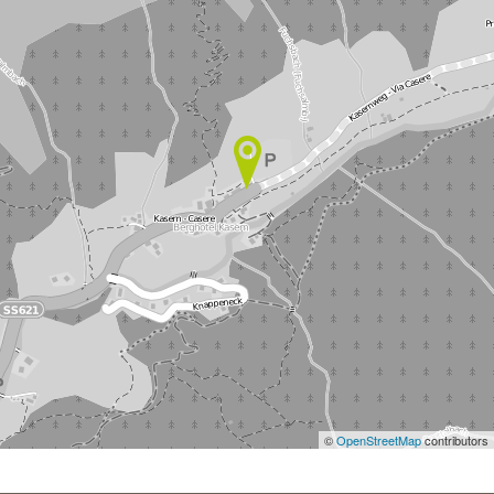
©
OpenStreetMap
contributors