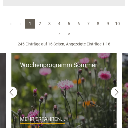
«
‹
1
2
3
4
5
6
7
8
9
10
›
»
245 Einträge auf 16 Seiten, Angezeigte Einträge 1-16
Wochenprogramm Sommer
MEHR ERFAHREN...