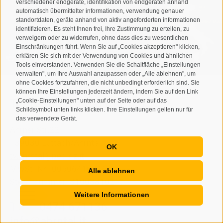
verschiedener endgeräte, identifikation von endgeräten anhand
automatisch übermittelter informationen, verwendung genauer
standortdaten, geräte anhand von aktiv angeforderten informationen
identifizieren. Es steht Ihnen frei, Ihre Zustimmung zu erteilen, zu
verweigern oder zu widerrufen, ohne dass dies zu wesentlichen
Einschränkungen führt. Wenn Sie auf „Cookies akzeptieren" klicken,
erklären Sie sich mit der Verwendung von Cookies und ähnlichen
Tools einverstanden. Verwenden Sie die Schaltfläche „Einstellungen
verwalten", um Ihre Auswahl anzupassen oder „Alle ablehnen", um
ohne Cookies fortzufahren, die nicht unbedingt erforderlich sind. Sie
können Ihre Einstellungen jederzeit ändern, indem Sie auf den Link
Tourismusverein Ahrntal
„Cookie-Einstellungen" unten auf der Seite oder auf das
Schildsymbol unten links klicken. Ihre Einstellungen gelten nur für
das verwendete Gerät.
Ahrner Str.22
I-39030
Luttach/Ahrntal
OK
tv.ahrntal@pec-bz.it
MWSt.-Nr.: 00506410216
Alle ablehnen
Steuernummer: 81008810210
Weitere Informationen
T
+39 0474 671136
info@ahrntal.it