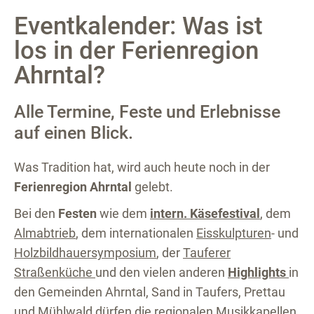
Eventkalender: Was ist
los in der Ferienregion
Ahrntal?
Alle Termine, Feste und Erlebnisse
auf einen Blick.
Was Tradition hat, wird auch heute noch in der
Ferienregion Ahrntal
gelebt.
Bei den
Festen
wie dem
intern. Käsefestival
, dem
Almabtrieb
, dem internationalen
Eisskulpturen
- und
Holzbildhauersymposium
, der
Tauferer
Straßenküche
und den vielen anderen
Highlights
in
den Gemeinden Ahrntal, Sand in Taufers, Prettau
und Mühlwald dürfen die regionalen Musikkapellen