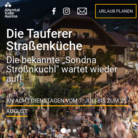
URLAUB PLANEN
Mittsommerfest in
Sand in Taufers 2026
Ein Fest für alle Sinne!
DAS INTERESSIERT MICH