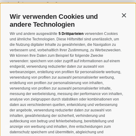
Josef-Jungmann-Str. 8
I-39032
Sand in Taufers
Wir verwenden Cookies und
Contin
MWSt.-Nr: 00518320213
andere Technologien
T
+39 0474 678076
Wir und andere ausgewählte
5 Drittparteien
verwenden Cookies
und ähnliche Technologien. Diese Hilfsmittel sind unerlässlich, um
info@taufers.com
die Nutzung digitaler Inhalte zu gewährleisten, die Navigation zu
verbessern und, vorbehaltlich Ihrer Zustimmung, zu Werbezwecken.
Wir können Ihre Daten zum Beispiel für folgende Zwecke
verwenden: speichern von oder zugriff auf informationen auf einem
endgerät, verwendung reduzierter daten zur auswahl von
werbeanzeigen, erstellung von profilen für personalisierte werbung,
Newsletteranmeldung
verwendung von profilen zur auswahl personalisierter werbung,
erstellung von profilen zur personalisierung von inhalten,
verwendung von profilen zur auswahl personalisierter inhalte,
messung der werbeleistung, messung der performance von inhalten,
analyse von zielgruppen durch statistiken oder kombinationen von
daten aus verschiedenen quellen, entwicklung und verbesserung
der angebote, verwendung reduzierter daten zur auswahl von
inhalten, gewährleistung der sicherheit, verhinderung und
aufdeckung von betrug und fehlerbehebung, bereitstellung und
anzeige von werbung und inhalten, ihre entscheidungen zum
Ich habe die
Datenschutzbestimmungen
gelesen und
datenschutz speichern und übermitteln, abgleichung und
verstanden und stimme der Verarbeitung meiner