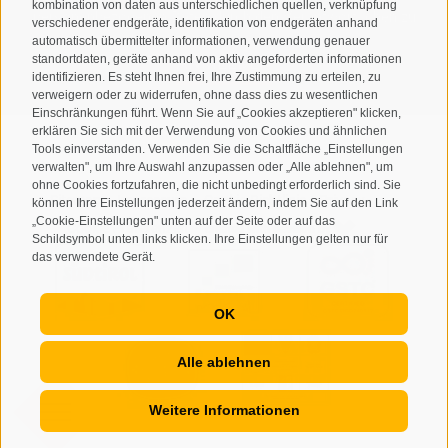
kombination von daten aus unterschiedlichen quellen, verknüpfung
personenbezogenen Daten durch den Verantwortlichen zu
verschiedener endgeräte, identifikation von endgeräten anhand
automatisch übermittelter informationen, verwendung genauer
standortdaten, geräte anhand von aktiv angeforderten informationen
ANMELDEN
identifizieren. Es steht Ihnen frei, Ihre Zustimmung zu erteilen, zu
verweigern oder zu widerrufen, ohne dass dies zu wesentlichen
Einschränkungen führt. Wenn Sie auf „Cookies akzeptieren" klicken,
erklären Sie sich mit der Verwendung von Cookies und ähnlichen
Tools einverstanden. Verwenden Sie die Schaltfläche „Einstellungen
verwalten", um Ihre Auswahl anzupassen oder „Alle ablehnen", um
ohne Cookies fortzufahren, die nicht unbedingt erforderlich sind. Sie
Sitemap
Impressum
Cookie-Richtlinie
Privacy
•
•
•
•
können Ihre Einstellungen jederzeit ändern, indem Sie auf den Link
„Cookie-Einstellungen" unten auf der Seite oder auf das
Cookie Präferenzen
created with passion by
•
Schildsymbol unten links klicken. Ihre Einstellungen gelten nur für
das verwendete Gerät.
OK
Alle ablehnen
Weitere Informationen