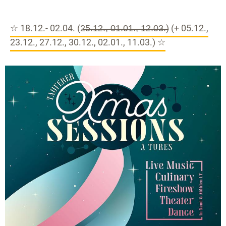
☆ 18.12.- 02.04. (2̶5̶.̶1̶2̶.̶,̶ ̶0̶1̶.̶0̶1̶.̶,̶ ̶1̶2̶.̶0̶3̶.̶) (+ 05.12.,
23.12., 27.12., 30.12., 02.01., 11.03.) ☆