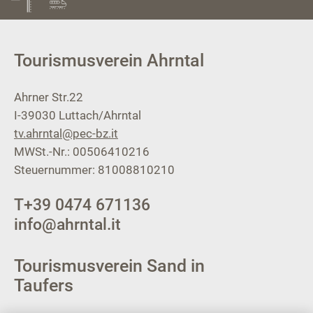
Tourismusverein Ahrntal
Ahrner Str.22
I-39030
Luttach/Ahrntal
tv.ahrntal@pec-bz.it
MWSt.-Nr.: 00506410216
Steuernummer: 81008810210
T
+39 0474 671136
info@ahrntal.it
Tourismusverein Sand in
Taufers