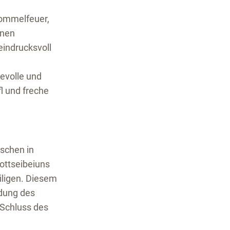
rommelfeuer,
inen
indrucksvoll
ievolle und
l und freche
schen in
Gottseibeiuns
iligen. Diesem
ndung des
 Schluss des