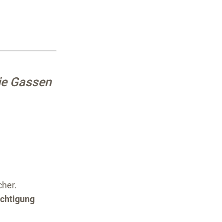
ie Gassen
cher.
ächtigung