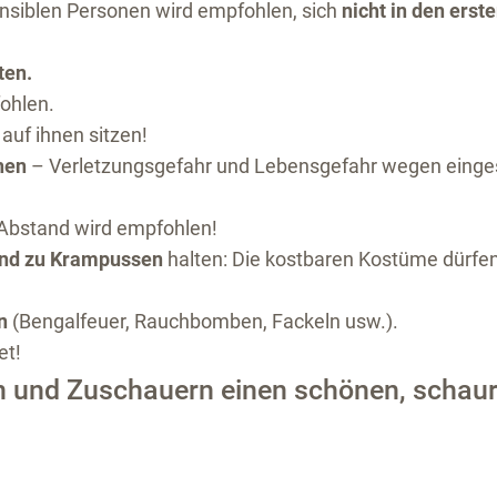
nsiblen Personen wird empfohlen, sich
nicht in den erst
ten.
ohlen.
t auf ihnen sitzen!
ehen
– Verletzungsgefahr und Lebensgefahr wegen einge
 Abstand wird empfohlen!
and zu Krampussen
halten: Die kostbaren Kostüme dürfen
en
(Bengalfeuer, Rauchbomben, Fackeln usw.).
et!
n und Zuschauern einen schönen, schau