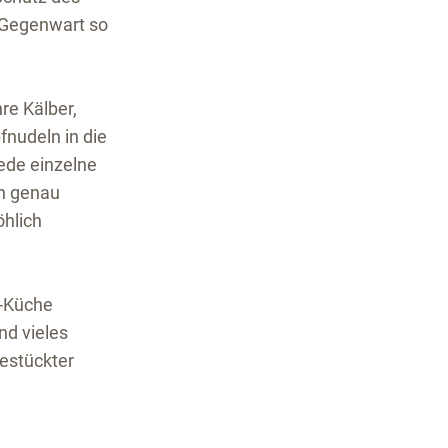
e Gegenwart so
re Kälber,
fnudeln in die
ede einzelne
ch genau
öhlich
m-Küche
nd vieles
estückter