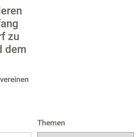
deren
fang
f zu
nd dem
svereinen
Themen