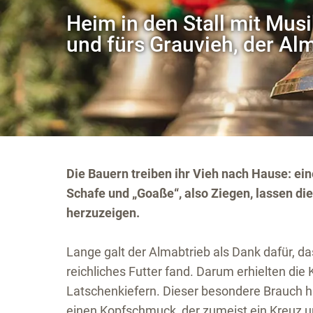
Heim in den Stall mit Mus
und fürs Grauvieh, der A
Die Bauern treiben ihr Vieh nach Hause: ei
Schafe und „Goaße“, also Ziegen, lassen die 
herzuzeigen.
Lange galt der Almabtrieb als Dank dafür, da
reichliches Futter fand. Darum erhielten die
Latschenkiefern. Dieser besondere Brauch hat
einen Kopfschmuck, der zumeist ein Kreuz u