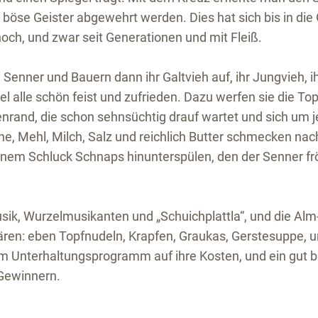
 böse Geister abgewehrt werden. Dies hat sich bis in di
och, und zwar seit Generationen und mit Fleiß.
Senner und Bauern dann ihr Galtvieh auf, ihr Jungvieh, ih
el alle schön feist und zufrieden. Dazu werfen sie die Top
nd, die schon sehnsüchtig drauf wartet und sich um j
ne, Mehl, Milch, Salz und reichlich Butter schmecken na
 einem Schluck Schnaps hinunterspülen, den der Senner fr
sik, Wurzelmusikanten und „Schuichplattla“, und die Al
 wären: eben Topfnudeln, Krapfen, Graukas, Gerstesuppe, u
 Unterhaltungsprogramm auf ihre Kosten, und ein gut b
 Gewinnern.