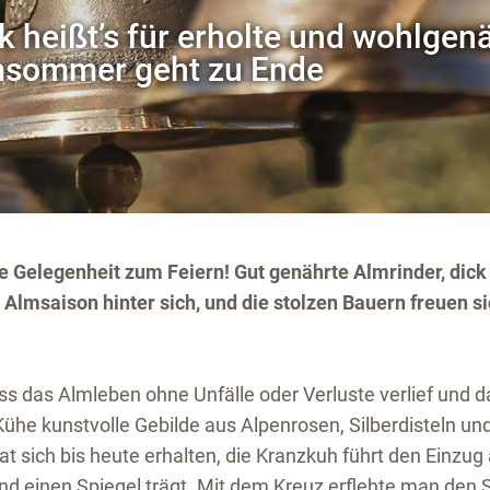
ik heißt’s für erholte und wohlge
lmsommer geht zu Ende
ne Gelegenheit zum Feiern! Gut genährte Almrinder, dick
Almsaison hinter sich, und die stolzen Bauern freuen sic
ss das Almleben ohne Unfälle oder Verluste verlief und d
 Kühe kunstvolle Gebilde aus Alpenrosen, Silberdisteln un
 sich bis heute erhalten, die Kranzkuh führt den Einzug 
nd einen Spiegel trägt. Mit dem Kreuz erflehte man den 