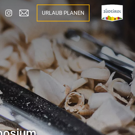
URLAUB PLANEN
küche
kuchl" wartet wieder auf!