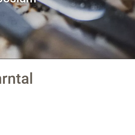
25. AUGUST
rntal