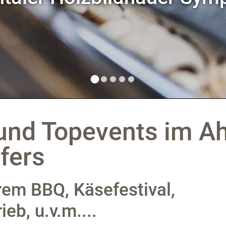
AN ACHT DIENSTAGEN VOM 7. JULI BIS ZUM 
 und Topevents im Ah
fers
rem BBQ, Käsefestival,
eb, u.v.m....