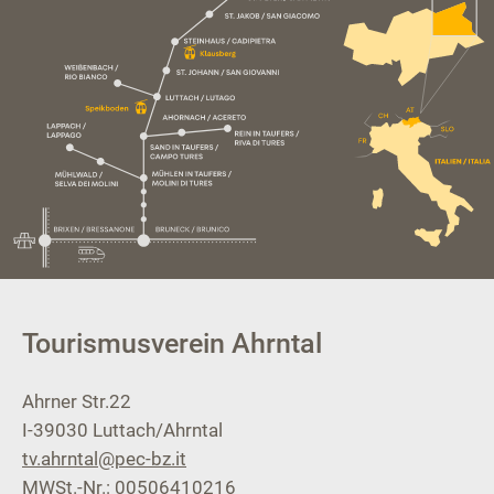
Tourismusverein Ahrntal
Ahrner Str.22
I-39030
Luttach/Ahrntal
tv.ahrntal@pec-bz.it
MWSt.-Nr.: 00506410216