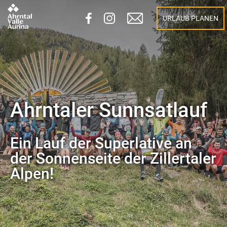
URLAUB PLANEN
Ahrntaler Sunnsatlauf
Ein Lauf der Superlative an
der Sonnenseite der Zillertaler
Alpen!