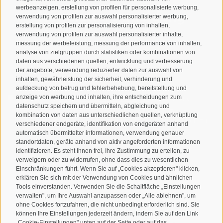
werbeanzeigen, erstellung von profilen für personalisierte werbung,
Newsletteranmeldung
verwendung von profilen zur auswahl personalisierter werbung,
erstellung von profilen zur personalisierung von inhalten,
verwendung von profilen zur auswahl personalisierter inhalte,
messung der werbeleistung, messung der performance von inhalten,
analyse von zielgruppen durch statistiken oder kombinationen von
daten aus verschiedenen quellen, entwicklung und verbesserung
der angebote, verwendung reduzierter daten zur auswahl von
inhalten, gewährleistung der sicherheit, verhinderung und
aufdeckung von betrug und fehlerbehebung, bereitstellung und
anzeige von werbung und inhalten, ihre entscheidungen zum
Ich habe die
Datenschutzbestimmungen
gelesen und
datenschutz speichern und übermitteln, abgleichung und
verstanden und stimme der Verarbeitung meiner
kombination von daten aus unterschiedlichen quellen, verknüpfung
personenbezogenen Daten durch den Verantwortlichen zu
verschiedener endgeräte, identifikation von endgeräten anhand
automatisch übermittelter informationen, verwendung genauer
standortdaten, geräte anhand von aktiv angeforderten informationen
ANMELDEN
identifizieren. Es steht Ihnen frei, Ihre Zustimmung zu erteilen, zu
verweigern oder zu widerrufen, ohne dass dies zu wesentlichen
Einschränkungen führt. Wenn Sie auf „Cookies akzeptieren" klicken,
erklären Sie sich mit der Verwendung von Cookies und ähnlichen
Tools einverstanden. Verwenden Sie die Schaltfläche „Einstellungen
verwalten", um Ihre Auswahl anzupassen oder „Alle ablehnen", um
ohne Cookies fortzufahren, die nicht unbedingt erforderlich sind. Sie
Sitemap
Impressum
Cookie-Richtlinie
Privacy
•
•
•
•
können Ihre Einstellungen jederzeit ändern, indem Sie auf den Link
„Cookie-Einstellungen" unten auf der Seite oder auf das