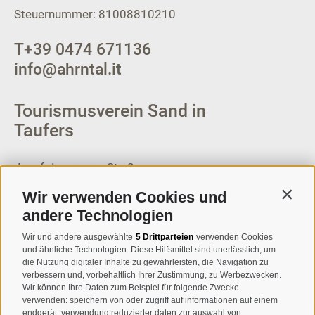
Steuernummer: 81008810210
T
+39 0474 671136
info@ahrntal.it
Tourismusverein Sand in
Taufers
Josef-Jungmann-Str. 8
I-39032
Sand in Taufers
Wir verwenden Cookies und
Contin
MWSt.-Nr: 00518320213
andere Technologien
T
+39 0474 678076
Wir und andere ausgewählte
5 Drittparteien
verwenden Cookies
und ähnliche Technologien. Diese Hilfsmittel sind unerlässlich, um
info@taufers.com
die Nutzung digitaler Inhalte zu gewährleisten, die Navigation zu
verbessern und, vorbehaltlich Ihrer Zustimmung, zu Werbezwecken.
Wir können Ihre Daten zum Beispiel für folgende Zwecke
verwenden: speichern von oder zugriff auf informationen auf einem
endgerät, verwendung reduzierter daten zur auswahl von