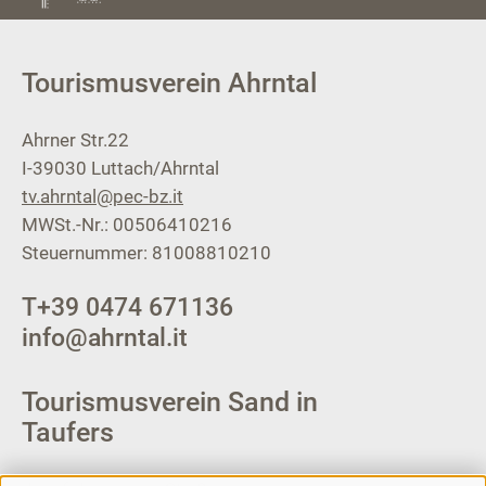
Tourismusverein Ahrntal
Ahrner Str.22
I-39030
Luttach/Ahrntal
tv.ahrntal@pec-bz.it
MWSt.-Nr.: 00506410216
Steuernummer: 81008810210
T
+39 0474 671136
info@ahrntal.it
Tourismusverein Sand in
Taufers