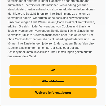
verschiedener endgeräte, identifikation von endgeräten anhand
personenbezogenen Daten durch den Verantwortlichen zu
automatisch übermittelter informationen, verwendung genauer
standortdaten, geräte anhand von aktiv angeforderten informationen
ANMELDEN
identifizieren. Es steht Ihnen frei, Ihre Zustimmung zu erteilen, zu
verweigern oder zu widerrufen, ohne dass dies zu wesentlichen
Einschränkungen führt. Wenn Sie auf „Cookies akzeptieren" klicken,
erklären Sie sich mit der Verwendung von Cookies und ähnlichen
Tools einverstanden. Verwenden Sie die Schaltfläche „Einstellungen
verwalten", um Ihre Auswahl anzupassen oder „Alle ablehnen", um
ohne Cookies fortzufahren, die nicht unbedingt erforderlich sind. Sie
können Ihre Einstellungen jederzeit ändern, indem Sie auf den Link
Sitemap
Impressum
Cookie-Richtlinie
Privacy
•
•
•
•
„Cookie-Einstellungen" unten auf der Seite oder auf das
Cookie Präferenzen
created with passion by
Schildsymbol unten links klicken. Ihre Einstellungen gelten nur für
•
das verwendete Gerät.
OK
Alle ablehnen
Weitere Informationen