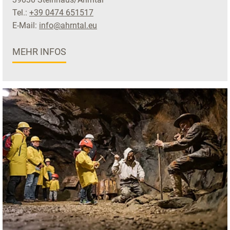
Tel.:
+39 0474 651517
E-Mail:
info@ahrntal.eu
MEHR INFOS