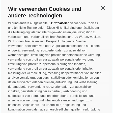
Josef-Jungmann-Str. 8
I-39032
Sand in Taufers
Wir verwenden Cookies und
Contin
MWSt.-Nr: 00518320213
andere Technologien
Wir und andere ausgewählte
5 Drittparteien
verwenden Cookies
T
+39 0474 678076
und ähnliche Technologien. Diese Hilfsmittel sind unerlässlich, um
info@taufers.com
die Nutzung digitaler Inhalte zu gewährleisten, die Navigation zu
verbessern und, vorbehaltlich Ihrer Zustimmung, zu Werbezwecken.
Wir können Ihre Daten zum Beispiel für folgende Zwecke
verwenden: speichern von oder zugriff auf informationen auf einem
endgerät, verwendung reduzierter daten zur auswahl von
werbeanzeigen, erstellung von profilen für personalisierte werbung,
Newsletteranmeldung
verwendung von profilen zur auswahl personalisierter werbung,
erstellung von profilen zur personalisierung von inhalten,
verwendung von profilen zur auswahl personalisierter inhalte,
messung der werbeleistung, messung der performance von inhalten,
analyse von zielgruppen durch statistiken oder kombinationen von
daten aus verschiedenen quellen, entwicklung und verbesserung
der angebote, verwendung reduzierter daten zur auswahl von
inhalten, gewährleistung der sicherheit, verhinderung und
aufdeckung von betrug und fehlerbehebung, bereitstellung und
anzeige von werbung und inhalten, ihre entscheidungen zum
Ich habe die
Datenschutzbestimmungen
gelesen und
datenschutz speichern und übermitteln, abgleichung und
verstanden und stimme der Verarbeitung meiner
kombination von daten aus unterschiedlichen quellen, verknüpfung