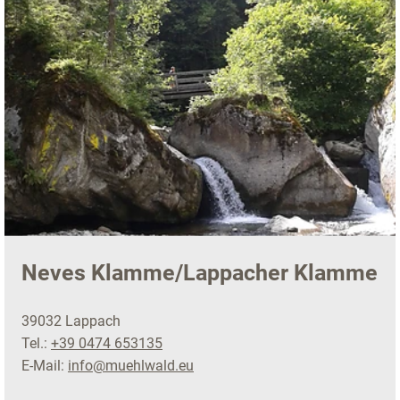
Neves Klamme/Lappacher Klamme
39032 Lappach
Tel.:
+39 0474 653135
E-Mail:
info@muehlwald.eu