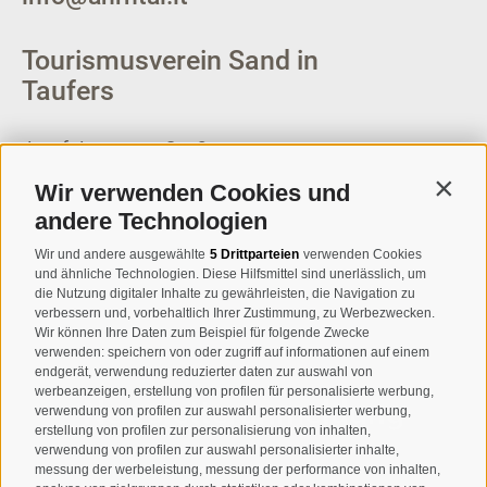
Tourismusverein Sand in
Taufers
Josef-Jungmann-Str. 8
I-39032
Sand in Taufers
Wir verwenden Cookies und
Contin
MWSt.-Nr: 00518320213
andere Technologien
T
+39 0474 678076
Wir und andere ausgewählte
5 Drittparteien
verwenden Cookies
und ähnliche Technologien. Diese Hilfsmittel sind unerlässlich, um
info@taufers.com
die Nutzung digitaler Inhalte zu gewährleisten, die Navigation zu
verbessern und, vorbehaltlich Ihrer Zustimmung, zu Werbezwecken.
Wir können Ihre Daten zum Beispiel für folgende Zwecke
verwenden: speichern von oder zugriff auf informationen auf einem
endgerät, verwendung reduzierter daten zur auswahl von
werbeanzeigen, erstellung von profilen für personalisierte werbung,
Newsletteranmeldung
verwendung von profilen zur auswahl personalisierter werbung,
erstellung von profilen zur personalisierung von inhalten,
verwendung von profilen zur auswahl personalisierter inhalte,
messung der werbeleistung, messung der performance von inhalten,