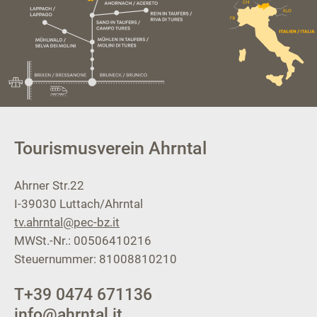
Tourismusverein Ahrntal
Ahrner Str.22
I-39030
Luttach/Ahrntal
tv.ahrntal@pec-bz.it
MWSt.-Nr.: 00506410216
Steuernummer: 81008810210
T
+39 0474 671136
info@ahrntal.it