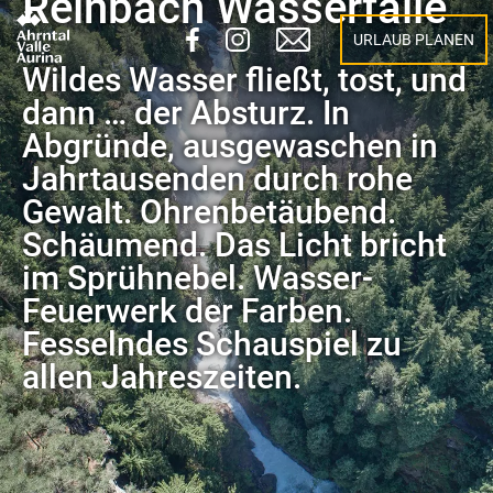
Reinbach Wasserfälle
URLAUB PLANEN
Wildes Wasser fließt, tost, und
dann … der Absturz. In
Abgründe, ausgewaschen in
Jahrtausenden durch rohe
Gewalt. Ohrenbetäubend.
Schäumend. Das Licht bricht
im Sprühnebel. Wasser-
Feuerwerk der Farben.
Fesselndes Schauspiel zu
allen Jahreszeiten.