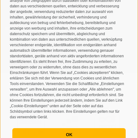
analyse von zielgruppen durch statistiken oder kombinationen von
daten aus verschiedenen quellen, entwicklung und verbesserung
der angebote, verwendung reduzierter daten zur auswahl von
inhalten, gewährleistung der sicherheit, verhinderung und
aufdeckung von betrug und fehlerbehebung, bereitstellung und
anzeige von werbung und inhalten, ihre entscheidungen zum
Ich habe die
Datenschutzbestimmungen
gelesen und
datenschutz speichern und übermitteln, abgleichung und
verstanden und stimme der Verarbeitung meiner
kombination von daten aus unterschiedlichen quellen, verknüpfung
personenbezogenen Daten durch den Verantwortlichen zu
verschiedener endgeräte, identifikation von endgeräten anhand
automatisch übermittelter informationen, verwendung genauer
standortdaten, geräte anhand von aktiv angeforderten informationen
ANMELDEN
identifizieren. Es steht Ihnen frei, Ihre Zustimmung zu erteilen, zu
verweigern oder zu widerrufen, ohne dass dies zu wesentlichen
Einschränkungen führt. Wenn Sie auf „Cookies akzeptieren" klicken,
erklären Sie sich mit der Verwendung von Cookies und ähnlichen
Tools einverstanden. Verwenden Sie die Schaltfläche „Einstellungen
verwalten", um Ihre Auswahl anzupassen oder „Alle ablehnen", um
ohne Cookies fortzufahren, die nicht unbedingt erforderlich sind. Sie
Sitemap
Impressum
Cookie-Richtlinie
Privacy
•
•
•
•
können Ihre Einstellungen jederzeit ändern, indem Sie auf den Link
„Cookie-Einstellungen" unten auf der Seite oder auf das
Cookie Präferenzen
created with passion by
•
Schildsymbol unten links klicken. Ihre Einstellungen gelten nur für
das verwendete Gerät.
OK