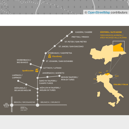
©
OpenStreetMap
contributors