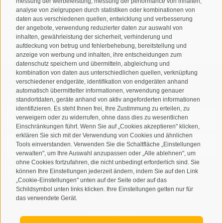
messung der werbeleistung, messung der performance von inhalten,
analyse von zielgruppen durch statistiken oder kombinationen von
T
+39 0474 678076
daten aus verschiedenen quellen, entwicklung und verbesserung
der angebote, verwendung reduzierter daten zur auswahl von
info@taufers.com
inhalten, gewährleistung der sicherheit, verhinderung und
aufdeckung von betrug und fehlerbehebung, bereitstellung und
anzeige von werbung und inhalten, ihre entscheidungen zum
datenschutz speichern und übermitteln, abgleichung und
kombination von daten aus unterschiedlichen quellen, verknüpfung
verschiedener endgeräte, identifikation von endgeräten anhand
Newsletteranmeldung
automatisch übermittelter informationen, verwendung genauer
standortdaten, geräte anhand von aktiv angeforderten informationen
identifizieren. Es steht Ihnen frei, Ihre Zustimmung zu erteilen, zu
verweigern oder zu widerrufen, ohne dass dies zu wesentlichen
Einschränkungen führt. Wenn Sie auf „Cookies akzeptieren" klicken,
erklären Sie sich mit der Verwendung von Cookies und ähnlichen
Tools einverstanden. Verwenden Sie die Schaltfläche „Einstellungen
verwalten", um Ihre Auswahl anzupassen oder „Alle ablehnen", um
ohne Cookies fortzufahren, die nicht unbedingt erforderlich sind. Sie
Ich habe die
Datenschutzbestimmungen
gelesen und
können Ihre Einstellungen jederzeit ändern, indem Sie auf den Link
„Cookie-Einstellungen" unten auf der Seite oder auf das
verstanden und stimme der Verarbeitung meiner
Schildsymbol unten links klicken. Ihre Einstellungen gelten nur für
personenbezogenen Daten durch den Verantwortlichen zu
das verwendete Gerät.
ANMELDEN