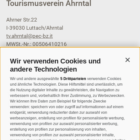
Tourismusverein Ahrntal
Ahrner Str.22
I-39030
Luttach/Ahrntal
tv.ahrntal@pec-bz.it
MWSt.-Nr.: 00506410216
Steuernummer: 81008810210
Wir verwenden Cookies und
Contin
T
+39 0474 671136
andere Technologien
info@ahrntal.it
Wir und andere ausgewählte
5 Drittparteien
verwenden Cookies
und ähnliche Technologien. Diese Hilfsmittel sind unerlässlich, um
die Nutzung digitaler Inhalte zu gewährleisten, die Navigation zu
Tourismusverein Sand in
verbessern und, vorbehaltlich Ihrer Zustimmung, zu Werbezwecken.
Wir können Ihre Daten zum Beispiel für folgende Zwecke
Taufers
verwenden: speichern von oder zugriff auf informationen auf einem
endgerät, verwendung reduzierter daten zur auswahl von
werbeanzeigen, erstellung von profilen für personalisierte werbung,
Josef-Jungmann-Str. 8
verwendung von profilen zur auswahl personalisierter werbung,
I-39032
Sand in Taufers
erstellung von profilen zur personalisierung von inhalten,
verwendung von profilen zur auswahl personalisierter inhalte,
MWSt.-Nr: 00518320213