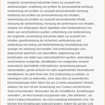
endgerät, verwendung reduzierter daten zur auswahl von
werbeanzeigen, erstellung von profilen für personalisierte werbung,
Newsletteranmeldung
verwendung von profilen zur auswahl personalisierter werbung,
erstellung von profilen zur personalisierung von inhalten,
verwendung von profilen zur auswahl personalisierter inhalte,
messung der werbeleistung, messung der performance von inhalten,
analyse von zielgruppen durch statistiken oder kombinationen von
daten aus verschiedenen quellen, entwicklung und verbesserung
der angebote, verwendung reduzierter daten zur auswahl von
inhalten, gewährleistung der sicherheit, verhinderung und
aufdeckung von betrug und fehlerbehebung, bereitstellung und
Ich habe die
Datenschutzbestimmungen
gelesen und
anzeige von werbung und inhalten, ihre entscheidungen zum
datenschutz speichern und übermitteln, abgleichung und
verstanden und stimme der Verarbeitung meiner
kombination von daten aus unterschiedlichen quellen, verknüpfung
personenbezogenen Daten durch den Verantwortlichen zu
verschiedener endgeräte, identifikation von endgeräten anhand
automatisch übermittelter informationen, verwendung genauer
ANMELDEN
standortdaten, geräte anhand von aktiv angeforderten informationen
identifizieren. Es steht Ihnen frei, Ihre Zustimmung zu erteilen, zu
verweigern oder zu widerrufen, ohne dass dies zu wesentlichen
Einschränkungen führt. Wenn Sie auf „Cookies akzeptieren" klicken,
erklären Sie sich mit der Verwendung von Cookies und ähnlichen
Tools einverstanden. Verwenden Sie die Schaltfläche „Einstellungen
verwalten", um Ihre Auswahl anzupassen oder „Alle ablehnen", um
ohne Cookies fortzufahren, die nicht unbedingt erforderlich sind. Sie
Sitemap
Impressum
Cookie-Richtlinie
Privacy
•
•
•
•
können Ihre Einstellungen jederzeit ändern, indem Sie auf den Link