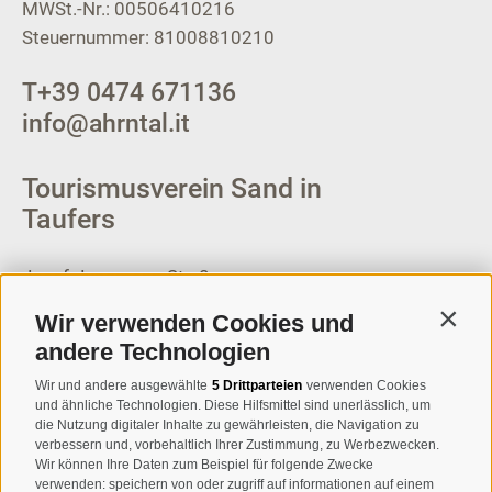
MWSt.-Nr.: 00506410216
Steuernummer: 81008810210
T
+39 0474 671136
info@ahrntal.it
Tourismusverein Sand in
Taufers
Josef-Jungmann-Str. 8
I-39032
Sand in Taufers
Wir verwenden Cookies und
Contin
MWSt.-Nr: 00518320213
andere Technologien
T
+39 0474 678076
Wir und andere ausgewählte
5 Drittparteien
verwenden Cookies
und ähnliche Technologien. Diese Hilfsmittel sind unerlässlich, um
info@taufers.com
die Nutzung digitaler Inhalte zu gewährleisten, die Navigation zu
verbessern und, vorbehaltlich Ihrer Zustimmung, zu Werbezwecken.
Wir können Ihre Daten zum Beispiel für folgende Zwecke
verwenden: speichern von oder zugriff auf informationen auf einem