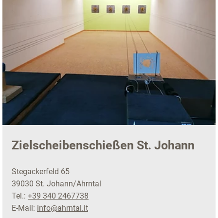
Zielscheibenschießen St. Johann
Stegackerfeld 65
39030 St. Johann/Ahrntal
Tel.:
+39 340 2467738
E-Mail:
info@ahrntal.it