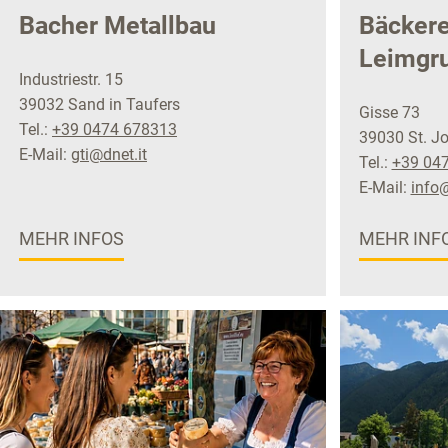
Bacher Metallbau
Bäckere
Leimgru
Industriestr. 15
39032 Sand in Taufers
Gisse 73
Tel.:
+39 0474 678313
39030 St. J
E-Mail:
gti@dnet.it
Tel.:
+39 04
E-Mail:
info@
MEHR INFOS
MEHR INF