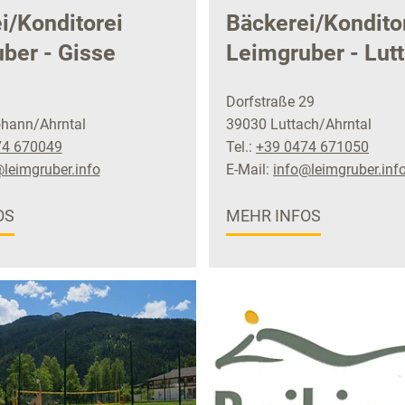
i/Konditorei
Bäckerei/Kondito
ber - Gisse
Leimgruber - Lut
Dorfstraße 29
ohann/Ahrntal
39030 Luttach/Ahrntal
74 670049
Tel.:
+39 0474 671050
leimgruber.info
E-Mail:
info@leimgruber.inf
OS
MEHR INFOS