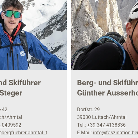
nd Skiführer
Berg- und Skiführ
 Steger
Günther Ausserh
e 42
Dorfstr. 29
ch/Ahrntal
39030 Luttach/Ahrntal
6 0409592
Tel.:
+39 347 4138336
bergfuehrer-ahrntal.it
E-Mail:
info@faszination-be