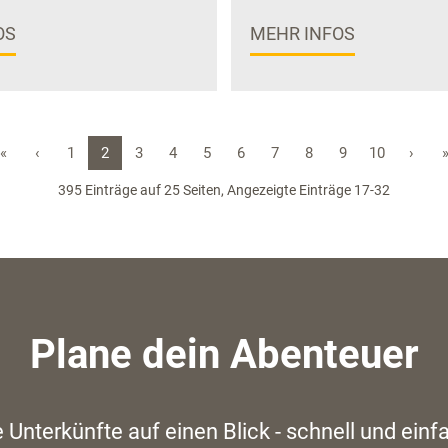
OS
MEHR INFOS
«
‹
1
2
3
4
5
6
7
8
9
10
›
395 Einträge auf 25 Seiten, Angezeigte Einträge 17-32
Plane dein Abenteuer
e Unterkünfte auf einen Blick - schnell und einf