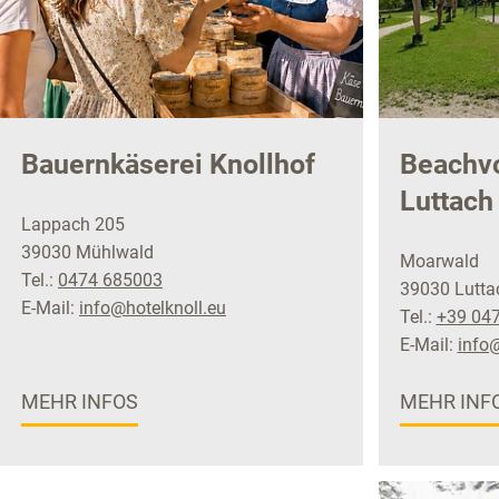
Bauernkäserei Knollhof
Beachvo
Luttach
Lappach 205
39030 Mühlwald
Moarwald
Tel.:
0474 685003
39030 Lutta
E-Mail:
info@hotelknoll.eu
Tel.:
+39 04
E-Mail:
info@
MEHR INFOS
MEHR INF