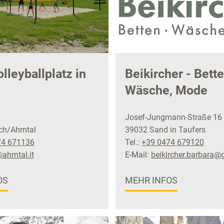
lleyballplatz in
Beikircher - Bette
Wäsche, Mode
Josef-Jungmann-Straße 16
ch/Ahrntal
39032 Sand in Taufers
74 671136
Tel.:
+39 0474 679120
ahrntal.it
E-Mail:
beikircher.barbara@
OS
MEHR INFOS