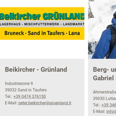
Beikircher - Grünland
Berg- u
Gabriel
Industriezone 9
39032 Sand in Taufers
Ahrnerstraß
Tel.:
+39 0474 376150
39030 Lutta
E-Mail:
peter.beikircher@gruenland.it
Tel.:
+39 34
E-Mail:
info@