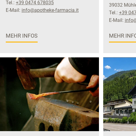
Tel.:
+39 0474 678035
39032 Mühle
E-Mail:
info@apotheke-farmacia.it
Tel.:
+39 04
E-Mail:
info
MEHR INFOS
MEHR INF