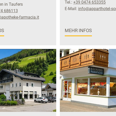
Tel.:
+39 0474 653355
n in Taufers
E-Mail:
info@apparthotel-s
74 686113
@apotheke-farmacia.it
OS
MEHR INFOS