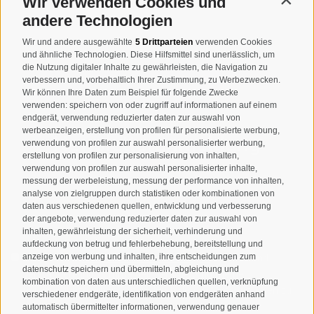
Wir verwenden Cookies und
Contin
MWSt.-Nr: 00518320213
andere Technologien
T
+39 0474 678076
Wir und andere ausgewählte
5 Drittparteien
verwenden Cookies
und ähnliche Technologien. Diese Hilfsmittel sind unerlässlich, um
info@taufers.com
die Nutzung digitaler Inhalte zu gewährleisten, die Navigation zu
verbessern und, vorbehaltlich Ihrer Zustimmung, zu Werbezwecken.
Wir können Ihre Daten zum Beispiel für folgende Zwecke
verwenden: speichern von oder zugriff auf informationen auf einem
endgerät, verwendung reduzierter daten zur auswahl von
werbeanzeigen, erstellung von profilen für personalisierte werbung,
Newsletteranmeldung
verwendung von profilen zur auswahl personalisierter werbung,
erstellung von profilen zur personalisierung von inhalten,
verwendung von profilen zur auswahl personalisierter inhalte,
messung der werbeleistung, messung der performance von inhalten,
analyse von zielgruppen durch statistiken oder kombinationen von
daten aus verschiedenen quellen, entwicklung und verbesserung
der angebote, verwendung reduzierter daten zur auswahl von
inhalten, gewährleistung der sicherheit, verhinderung und
aufdeckung von betrug und fehlerbehebung, bereitstellung und
anzeige von werbung und inhalten, ihre entscheidungen zum
Ich habe die
Datenschutzbestimmungen
gelesen und
datenschutz speichern und übermitteln, abgleichung und
verstanden und stimme der Verarbeitung meiner
kombination von daten aus unterschiedlichen quellen, verknüpfung
personenbezogenen Daten durch den Verantwortlichen zu
verschiedener endgeräte, identifikation von endgeräten anhand
automatisch übermittelter informationen, verwendung genauer