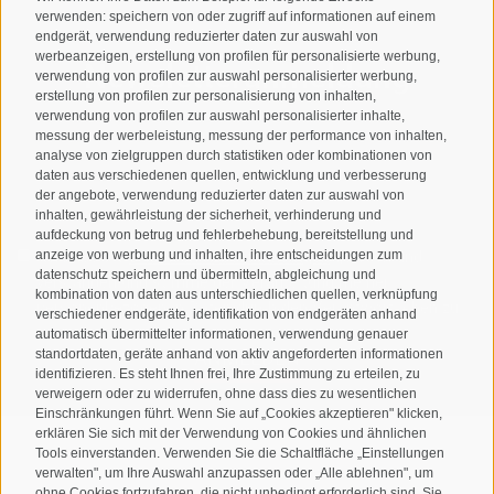
verwenden: speichern von oder zugriff auf informationen auf einem
endgerät, verwendung reduzierter daten zur auswahl von
werbeanzeigen, erstellung von profilen für personalisierte werbung,
Newsletteranmeldung
verwendung von profilen zur auswahl personalisierter werbung,
erstellung von profilen zur personalisierung von inhalten,
verwendung von profilen zur auswahl personalisierter inhalte,
messung der werbeleistung, messung der performance von inhalten,
analyse von zielgruppen durch statistiken oder kombinationen von
daten aus verschiedenen quellen, entwicklung und verbesserung
der angebote, verwendung reduzierter daten zur auswahl von
inhalten, gewährleistung der sicherheit, verhinderung und
aufdeckung von betrug und fehlerbehebung, bereitstellung und
anzeige von werbung und inhalten, ihre entscheidungen zum
Ich habe die
Datenschutzbestimmungen
gelesen und
datenschutz speichern und übermitteln, abgleichung und
verstanden und stimme der Verarbeitung meiner
kombination von daten aus unterschiedlichen quellen, verknüpfung
personenbezogenen Daten durch den Verantwortlichen zu
verschiedener endgeräte, identifikation von endgeräten anhand
automatisch übermittelter informationen, verwendung genauer
standortdaten, geräte anhand von aktiv angeforderten informationen
ANMELDEN
identifizieren. Es steht Ihnen frei, Ihre Zustimmung zu erteilen, zu
verweigern oder zu widerrufen, ohne dass dies zu wesentlichen
Einschränkungen führt. Wenn Sie auf „Cookies akzeptieren" klicken,
erklären Sie sich mit der Verwendung von Cookies und ähnlichen
Tools einverstanden. Verwenden Sie die Schaltfläche „Einstellungen
verwalten", um Ihre Auswahl anzupassen oder „Alle ablehnen", um
ohne Cookies fortzufahren, die nicht unbedingt erforderlich sind. Sie