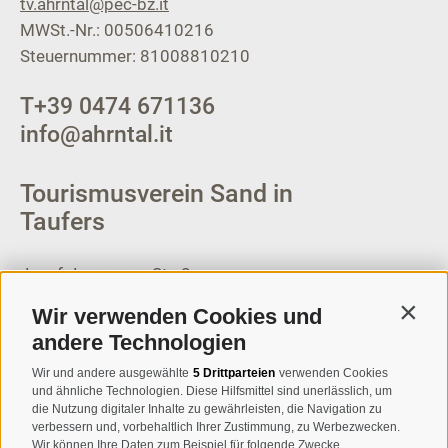
tv.ahrntal@pec-bz.it
MWSt.-Nr.: 00506410216
Steuernummer: 81008810210
T
+39 0474 671136
info@ahrntal.it
Tourismusverein Sand in
Taufers
Josef-Jungmann-Str. 8
I-39032
Sand in Taufers
Wir verwenden Cookies und
Contin
MWSt.-Nr: 00518320213
andere Technologien
T
+39 0474 678076
Wir und andere ausgewählte
5 Drittparteien
verwenden Cookies
und ähnliche Technologien. Diese Hilfsmittel sind unerlässlich, um
info@taufers.com
die Nutzung digitaler Inhalte zu gewährleisten, die Navigation zu
verbessern und, vorbehaltlich Ihrer Zustimmung, zu Werbezwecken.
Wir können Ihre Daten zum Beispiel für folgende Zwecke