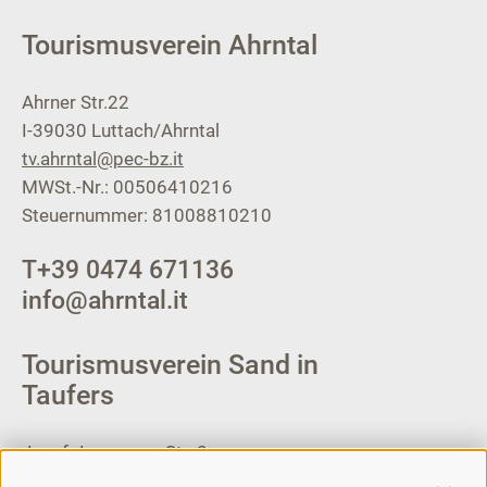
Tourismusverein Ahrntal
Ahrner Str.22
I-39030
Luttach/Ahrntal
tv.ahrntal@pec-bz.it
MWSt.-Nr.: 00506410216
Steuernummer: 81008810210
T
+39 0474 671136
info@ahrntal.it
Tourismusverein Sand in
Taufers
Josef-Jungmann-Str. 8
I-39032
Sand in Taufers