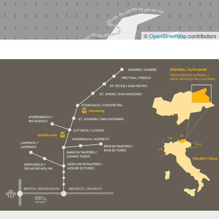
©
OpenStreetMap
contributors