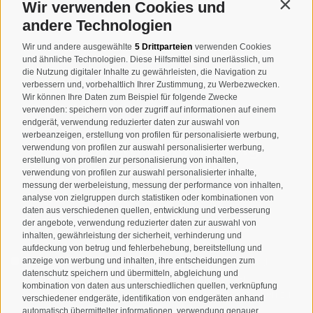
Wir verwenden Cookies und
Contin
MWSt.-Nr: 00518320213
andere Technologien
T
+39 0474 678076
Wir und andere ausgewählte
5 Drittparteien
verwenden Cookies
und ähnliche Technologien. Diese Hilfsmittel sind unerlässlich, um
info@taufers.com
die Nutzung digitaler Inhalte zu gewährleisten, die Navigation zu
verbessern und, vorbehaltlich Ihrer Zustimmung, zu Werbezwecken.
Wir können Ihre Daten zum Beispiel für folgende Zwecke
verwenden: speichern von oder zugriff auf informationen auf einem
endgerät, verwendung reduzierter daten zur auswahl von
werbeanzeigen, erstellung von profilen für personalisierte werbung,
Newsletteranmeldung
verwendung von profilen zur auswahl personalisierter werbung,
erstellung von profilen zur personalisierung von inhalten,
verwendung von profilen zur auswahl personalisierter inhalte,
messung der werbeleistung, messung der performance von inhalten,
analyse von zielgruppen durch statistiken oder kombinationen von
daten aus verschiedenen quellen, entwicklung und verbesserung
der angebote, verwendung reduzierter daten zur auswahl von
inhalten, gewährleistung der sicherheit, verhinderung und
aufdeckung von betrug und fehlerbehebung, bereitstellung und
Ich habe die
Datenschutzbestimmungen
gelesen und
anzeige von werbung und inhalten, ihre entscheidungen zum
datenschutz speichern und übermitteln, abgleichung und
verstanden und stimme der Verarbeitung meiner
kombination von daten aus unterschiedlichen quellen, verknüpfung
personenbezogenen Daten durch den Verantwortlichen zu
verschiedener endgeräte, identifikation von endgeräten anhand
automatisch übermittelter informationen, verwendung genauer