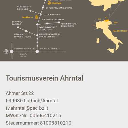
Tourismusverein Ahrntal
Ahrner Str.22
I-39030
Luttach/Ahrntal
tv.ahrntal@pec-bz.it
MWSt.-Nr.: 00506410216
Steuernummer: 81008810210