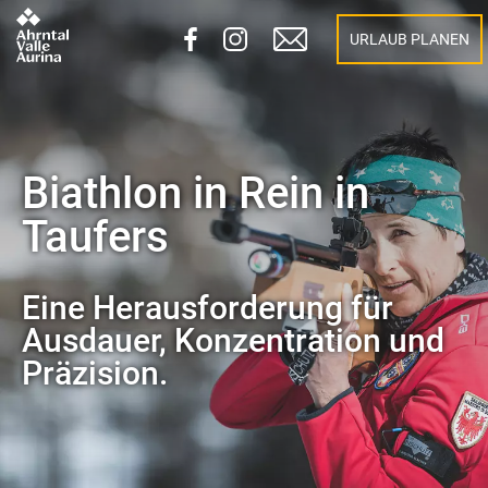
URLAUB PLANEN
Biathlon in Rein in
Taufers
Eine Herausforderung für
Ausdauer, Konzentration und
Präzision.