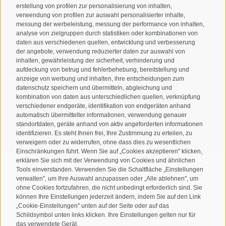
erstellung von profilen zur personalisierung von inhalten,
verwendung von profilen zur auswahl personalisierter inhalte,
messung der werbeleistung, messung der performance von inhalten,
analyse von zielgruppen durch statistiken oder kombinationen von
daten aus verschiedenen quellen, entwicklung und verbesserung
der angebote, verwendung reduzierter daten zur auswahl von
inhalten, gewährleistung der sicherheit, verhinderung und
aufdeckung von betrug und fehlerbehebung, bereitstellung und
anzeige von werbung und inhalten, ihre entscheidungen zum
Ich habe die
Datenschutzbestimmungen
gelesen und
datenschutz speichern und übermitteln, abgleichung und
verstanden und stimme der Verarbeitung meiner
kombination von daten aus unterschiedlichen quellen, verknüpfung
personenbezogenen Daten durch den Verantwortlichen zu
verschiedener endgeräte, identifikation von endgeräten anhand
automatisch übermittelter informationen, verwendung genauer
standortdaten, geräte anhand von aktiv angeforderten informationen
ANMELDEN
identifizieren. Es steht Ihnen frei, Ihre Zustimmung zu erteilen, zu
verweigern oder zu widerrufen, ohne dass dies zu wesentlichen
Einschränkungen führt. Wenn Sie auf „Cookies akzeptieren" klicken,
erklären Sie sich mit der Verwendung von Cookies und ähnlichen
Tools einverstanden. Verwenden Sie die Schaltfläche „Einstellungen
verwalten", um Ihre Auswahl anzupassen oder „Alle ablehnen", um
ohne Cookies fortzufahren, die nicht unbedingt erforderlich sind. Sie
Sitemap
Impressum
Cookie-Richtlinie
Privacy
•
•
•
•
können Ihre Einstellungen jederzeit ändern, indem Sie auf den Link
„Cookie-Einstellungen" unten auf der Seite oder auf das
Cookie Präferenzen
created with passion by
•
Schildsymbol unten links klicken. Ihre Einstellungen gelten nur für
das verwendete Gerät.