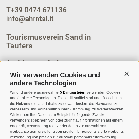
T
+39 0474 671136
info@ahrntal.it
Tourismusverein Sand in
Taufers
Josef-Jungmann-Str. 8
I-39032
Sand in Taufers
Wir verwenden Cookies und
Contin
MWSt.-Nr: 00518320213
andere Technologien
T
+39 0474 678076
Wir und andere ausgewählte
5 Drittparteien
verwenden Cookies
und ähnliche Technologien. Diese Hilfsmittel sind unerlässlich, um
info@taufers.com
die Nutzung digitaler Inhalte zu gewährleisten, die Navigation zu
verbessern und, vorbehaltlich Ihrer Zustimmung, zu Werbezwecken.
Wir können Ihre Daten zum Beispiel für folgende Zwecke
verwenden: speichern von oder zugriff auf informationen auf einem
endgerät, verwendung reduzierter daten zur auswahl von
werbeanzeigen, erstellung von profilen für personalisierte werbung,
Newsletteranmeldung
verwendung von profilen zur auswahl personalisierter werbung,