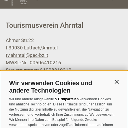
Tourismusverein Ahrntal
Ahrner Str.22
I-39030
Luttach/Ahrntal
tv.ahrntal@pec-bz.it
MWSt.-Nr.: 00506410216
Steuernummer: 81008810210
Wir verwenden Cookies und
Contin
T
+39 0474 671136
andere Technologien
info@ahrntal.it
Wir und andere ausgewählte
5 Drittparteien
verwenden Cookies
und ähnliche Technologien. Diese Hilfsmittel sind unerlässlich, um
Tourismusverein Sand in
die Nutzung digitaler Inhalte zu gewährleisten, die Navigation zu
verbessern und, vorbehaltlich Ihrer Zustimmung, zu Werbezwecken.
Taufers
Wir können Ihre Daten zum Beispiel für folgende Zwecke
verwenden: speichern von oder zugriff auf informationen auf einem