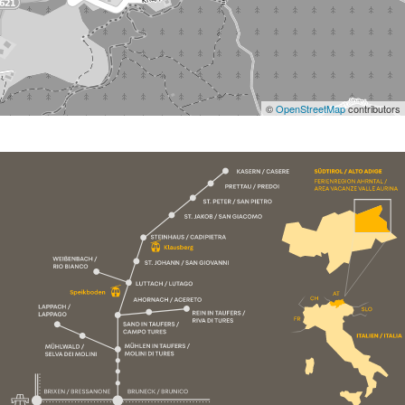
©
OpenStreetMap
contributors