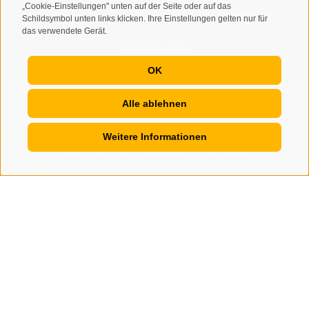
„Cookie-Einstellungen" unten auf der Seite oder auf das
personenbezogenen Daten durch den Verantwortlichen zu
Schildsymbol unten links klicken. Ihre Einstellungen gelten nur für
das verwendete Gerät.
ANMELDEN
OK
Alle ablehnen
Weitere Informationen
Sitemap
Impressum
Cookie-Richtlinie
Privacy
•
•
•
•
Cookie Präferenzen
created with passion by
•