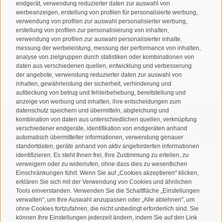
endgerät, verwendung reduzierter daten zur auswahl von
Josef-Jungmann-Str. 8
werbeanzeigen, erstellung von profilen für personalisierte werbung,
I-39032
Sand in Taufers
verwendung von profilen zur auswahl personalisierter werbung,
erstellung von profilen zur personalisierung von inhalten,
MWSt.-Nr: 00518320213
verwendung von profilen zur auswahl personalisierter inhalte,
messung der werbeleistung, messung der performance von inhalten,
T
+39 0474 678076
analyse von zielgruppen durch statistiken oder kombinationen von
daten aus verschiedenen quellen, entwicklung und verbesserung
info@taufers.com
der angebote, verwendung reduzierter daten zur auswahl von
inhalten, gewährleistung der sicherheit, verhinderung und
aufdeckung von betrug und fehlerbehebung, bereitstellung und
anzeige von werbung und inhalten, ihre entscheidungen zum
datenschutz speichern und übermitteln, abgleichung und
kombination von daten aus unterschiedlichen quellen, verknüpfung
Newsletteranmeldung
verschiedener endgeräte, identifikation von endgeräten anhand
automatisch übermittelter informationen, verwendung genauer
standortdaten, geräte anhand von aktiv angeforderten informationen
identifizieren. Es steht Ihnen frei, Ihre Zustimmung zu erteilen, zu
verweigern oder zu widerrufen, ohne dass dies zu wesentlichen
Einschränkungen führt. Wenn Sie auf „Cookies akzeptieren" klicken,
erklären Sie sich mit der Verwendung von Cookies und ähnlichen
Tools einverstanden. Verwenden Sie die Schaltfläche „Einstellungen
verwalten", um Ihre Auswahl anzupassen oder „Alle ablehnen", um
Ich habe die
Datenschutzbestimmungen
gelesen und
ohne Cookies fortzufahren, die nicht unbedingt erforderlich sind. Sie
können Ihre Einstellungen jederzeit ändern, indem Sie auf den Link
verstanden und stimme der Verarbeitung meiner