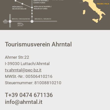
Tourismusverein Ahrntal
Ahrner Str.22
I-39030
Luttach/Ahrntal
tv.ahrntal@pec-bz.it
MWSt.-Nr.: 00506410216
Steuernummer: 81008810210
T
+39 0474 671136
info@ahrntal.it