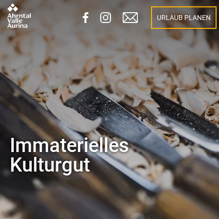
URLAUB PLANEN
Immaterielles
Kulturgut