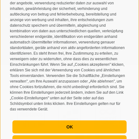
der angebote, verwendung reduzierter daten zur auswahl von
inhalten, gewährleistung der sicherheit, verhinderung und
aufdeckung von betrug und fehlerbehebung, bereitstellung und
anzeige von werbung und inhalten, ihre entscheidungen zum
Ich habe die
Datenschutzbestimmungen
gelesen und
datenschutz speichern und übermitteln, abgleichung und
verstanden und stimme der Verarbeitung meiner
kombination von daten aus unterschiedlichen quellen, verknüpfung
personenbezogenen Daten durch den Verantwortlichen zu
verschiedener endgeräte, identifikation von endgeräten anhand
automatisch übermittelter informationen, verwendung genauer
standortdaten, geräte anhand von aktiv angeforderten informationen
ANMELDEN
identifizieren. Es steht Ihnen frei, Ihre Zustimmung zu erteilen, zu
verweigern oder zu widerrufen, ohne dass dies zu wesentlichen
Einschränkungen führt. Wenn Sie auf „Cookies akzeptieren" klicken,
erklären Sie sich mit der Verwendung von Cookies und ähnlichen
Tools einverstanden. Verwenden Sie die Schaltfläche „Einstellungen
verwalten", um Ihre Auswahl anzupassen oder „Alle ablehnen", um
ohne Cookies fortzufahren, die nicht unbedingt erforderlich sind. Sie
Sitemap
Impressum
Cookie-Richtlinie
Privacy
•
•
•
•
können Ihre Einstellungen jederzeit ändern, indem Sie auf den Link
„Cookie-Einstellungen" unten auf der Seite oder auf das
Cookie Präferenzen
created with passion by
•
Schildsymbol unten links klicken. Ihre Einstellungen gelten nur für
das verwendete Gerät.
OK