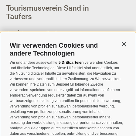
Tourismusverein Sand in
Taufers
Josef-Jungmann-Str. 8
I-39032
Sand in Taufers
Wir verwenden Cookies und
Contin
MWSt.-Nr: 00518320213
andere Technologien
T
+39 0474 678076
Wir und andere ausgewählte
5 Drittparteien
verwenden Cookies
und ähnliche Technologien. Diese Hilfsmittel sind unerlässlich, um
info@taufers.com
die Nutzung digitaler Inhalte zu gewährleisten, die Navigation zu
verbessern und, vorbehaltlich Ihrer Zustimmung, zu Werbezwecken.
Wir können Ihre Daten zum Beispiel für folgende Zwecke
verwenden: speichern von oder zugriff auf informationen auf einem
endgerät, verwendung reduzierter daten zur auswahl von
werbeanzeigen, erstellung von profilen für personalisierte werbung,
Newsletteranmeldung
verwendung von profilen zur auswahl personalisierter werbung,
erstellung von profilen zur personalisierung von inhalten,
verwendung von profilen zur auswahl personalisierter inhalte,
messung der werbeleistung, messung der performance von inhalten,
analyse von zielgruppen durch statistiken oder kombinationen von
daten aus verschiedenen quellen, entwicklung und verbesserung