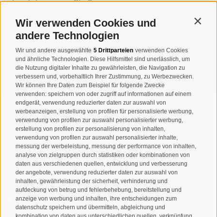
Josef-Jungmann-Str. 8
I-39032
Sand in Taufers
Wir verwenden Cookies und
Contin
MWSt.-Nr: 00518320213
andere Technologien
T
+39 0474 678076
Wir und andere ausgewählte
5 Drittparteien
verwenden Cookies
und ähnliche Technologien. Diese Hilfsmittel sind unerlässlich, um
info@taufers.com
die Nutzung digitaler Inhalte zu gewährleisten, die Navigation zu
verbessern und, vorbehaltlich Ihrer Zustimmung, zu Werbezwecken.
Wir können Ihre Daten zum Beispiel für folgende Zwecke
verwenden: speichern von oder zugriff auf informationen auf einem
endgerät, verwendung reduzierter daten zur auswahl von
werbeanzeigen, erstellung von profilen für personalisierte werbung,
Newsletteranmeldung
verwendung von profilen zur auswahl personalisierter werbung,
erstellung von profilen zur personalisierung von inhalten,
verwendung von profilen zur auswahl personalisierter inhalte,
messung der werbeleistung, messung der performance von inhalten,
analyse von zielgruppen durch statistiken oder kombinationen von
daten aus verschiedenen quellen, entwicklung und verbesserung
der angebote, verwendung reduzierter daten zur auswahl von
inhalten, gewährleistung der sicherheit, verhinderung und
aufdeckung von betrug und fehlerbehebung, bereitstellung und
anzeige von werbung und inhalten, ihre entscheidungen zum
Ich habe die
Datenschutzbestimmungen
gelesen und
datenschutz speichern und übermitteln, abgleichung und
verstanden und stimme der Verarbeitung meiner
kombination von daten aus unterschiedlichen quellen, verknüpfung