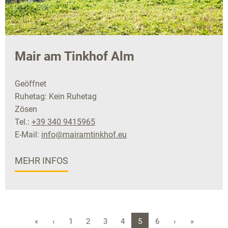
Mair am Tinkhof Alm
Geöffnet
Ruhetag: Kein Ruhetag
Zösen
Tel.:
+39 340 9415965
E-Mail:
info@mairamtinkhof.eu
MEHR INFOS
«
‹
1
2
3
4
5
6
›
»