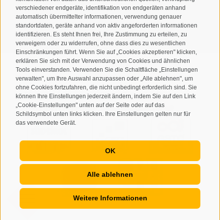
personenbezogenen Daten durch den Verantwortlichen zu
verschiedener endgeräte, identifikation von endgeräten anhand
automatisch übermittelter informationen, verwendung genauer
standortdaten, geräte anhand von aktiv angeforderten informationen
ANMELDEN
identifizieren. Es steht Ihnen frei, Ihre Zustimmung zu erteilen, zu
verweigern oder zu widerrufen, ohne dass dies zu wesentlichen
Einschränkungen führt. Wenn Sie auf „Cookies akzeptieren" klicken,
erklären Sie sich mit der Verwendung von Cookies und ähnlichen
Tools einverstanden. Verwenden Sie die Schaltfläche „Einstellungen
verwalten", um Ihre Auswahl anzupassen oder „Alle ablehnen", um
ohne Cookies fortzufahren, die nicht unbedingt erforderlich sind. Sie
Sitemap
Impressum
Cookie-Richtlinie
Privacy
•
•
•
•
können Ihre Einstellungen jederzeit ändern, indem Sie auf den Link
„Cookie-Einstellungen" unten auf der Seite oder auf das
Cookie Präferenzen
created with passion by
•
Schildsymbol unten links klicken. Ihre Einstellungen gelten nur für
das verwendete Gerät.
OK
Alle ablehnen
Weitere Informationen