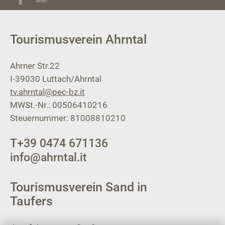
Tourismusverein Ahrntal
Ahrner Str.22
I-39030
Luttach/Ahrntal
tv.ahrntal@pec-bz.it
MWSt.-Nr.: 00506410216
Steuernummer: 81008810210
T
+39 0474 671136
info@ahrntal.it
Tourismusverein Sand in
Taufers