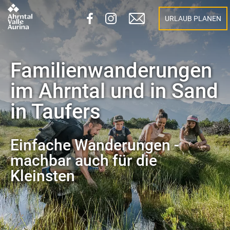
URLAUB PLANEN
Familienwanderungen
im Ahrntal und in Sand
in Taufers
Einfache Wanderungen -
machbar auch für die
Kleinsten