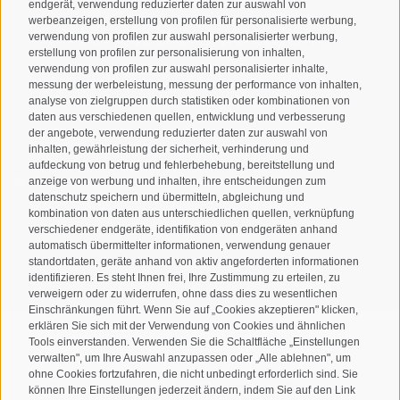
endgerät, verwendung reduzierter daten zur auswahl von
werbeanzeigen, erstellung von profilen für personalisierte werbung,
Newsletteranmeldung
verwendung von profilen zur auswahl personalisierter werbung,
erstellung von profilen zur personalisierung von inhalten,
verwendung von profilen zur auswahl personalisierter inhalte,
messung der werbeleistung, messung der performance von inhalten,
analyse von zielgruppen durch statistiken oder kombinationen von
daten aus verschiedenen quellen, entwicklung und verbesserung
der angebote, verwendung reduzierter daten zur auswahl von
inhalten, gewährleistung der sicherheit, verhinderung und
aufdeckung von betrug und fehlerbehebung, bereitstellung und
Ich habe die
Datenschutzbestimmungen
gelesen und
anzeige von werbung und inhalten, ihre entscheidungen zum
datenschutz speichern und übermitteln, abgleichung und
verstanden und stimme der Verarbeitung meiner
kombination von daten aus unterschiedlichen quellen, verknüpfung
personenbezogenen Daten durch den Verantwortlichen zu
verschiedener endgeräte, identifikation von endgeräten anhand
automatisch übermittelter informationen, verwendung genauer
ANMELDEN
standortdaten, geräte anhand von aktiv angeforderten informationen
identifizieren. Es steht Ihnen frei, Ihre Zustimmung zu erteilen, zu
verweigern oder zu widerrufen, ohne dass dies zu wesentlichen
Einschränkungen führt. Wenn Sie auf „Cookies akzeptieren" klicken,
erklären Sie sich mit der Verwendung von Cookies und ähnlichen
Tools einverstanden. Verwenden Sie die Schaltfläche „Einstellungen
verwalten", um Ihre Auswahl anzupassen oder „Alle ablehnen", um
ohne Cookies fortzufahren, die nicht unbedingt erforderlich sind. Sie
Sitemap
Impressum
Cookie-Richtlinie
Privacy
•
•
•
•
können Ihre Einstellungen jederzeit ändern, indem Sie auf den Link