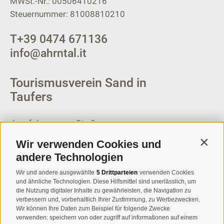
MWSt.-Nr.: 00506410216
Steuernummer: 81008810210
T
+39 0474 671136
info@ahrntal.it
Tourismusverein Sand in
Taufers
Josef-Jungmann-Str. 8
I-39032
Sand in Taufers
Wir verwenden Cookies und
Contin
MWSt.-Nr: 00518320213
andere Technologien
T
+39 0474 678076
Wir und andere ausgewählte
5 Drittparteien
verwenden Cookies
und ähnliche Technologien. Diese Hilfsmittel sind unerlässlich, um
info@taufers.com
die Nutzung digitaler Inhalte zu gewährleisten, die Navigation zu
verbessern und, vorbehaltlich Ihrer Zustimmung, zu Werbezwecken.
Wir können Ihre Daten zum Beispiel für folgende Zwecke
verwenden: speichern von oder zugriff auf informationen auf einem