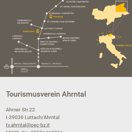
Tourismusverein Ahrntal
Ahrner Str.22
I-39030
Luttach/Ahrntal
tv.ahrntal@pec-bz.it