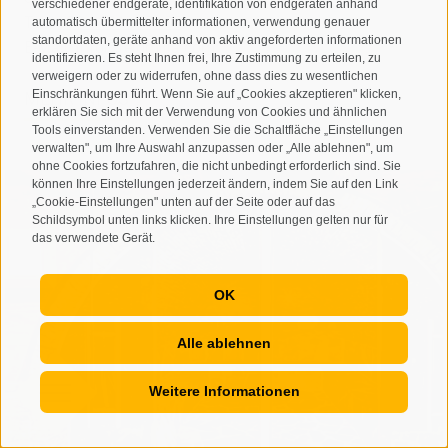
verschiedener endgeräte, identifikation von endgeräten anhand
Tel.:
+39 0474 677100
automatisch übermittelter informationen, verwendung genauer
standortdaten, geräte anhand von aktiv angeforderten informationen
E-Mail:
info@feldmilla.com
identifizieren. Es steht Ihnen frei, Ihre Zustimmung zu erteilen, zu
verweigern oder zu widerrufen, ohne dass dies zu wesentlichen
Einschränkungen führt. Wenn Sie auf „Cookies akzeptieren" klicken,
MEHR INFOS
erklären Sie sich mit der Verwendung von Cookies und ähnlichen
Tools einverstanden. Verwenden Sie die Schaltfläche „Einstellungen
verwalten", um Ihre Auswahl anzupassen oder „Alle ablehnen", um
ohne Cookies fortzufahren, die nicht unbedingt erforderlich sind. Sie
können Ihre Einstellungen jederzeit ändern, indem Sie auf den Link
„Cookie-Einstellungen" unten auf der Seite oder auf das
Schildsymbol unten links klicken. Ihre Einstellungen gelten nur für
das verwendete Gerät.
OK
Alle ablehnen
Weitere Informationen