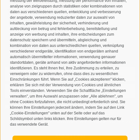
messung der werbeleistung, messung der performance von inhalten,
analyse von zielgruppen durch statistiken oder kombinationen von
T
+39 0474 678076
daten aus verschiedenen quellen, entwicklung und verbesserung
der angebote, verwendung reduzierter daten zur auswahl von
info@taufers.com
inhalten, gewährleistung der sicherheit, verhinderung und
aufdeckung von betrug und fehlerbehebung, bereitstellung und
anzeige von werbung und inhalten, ihre entscheidungen zum
datenschutz speichern und übermitteln, abgleichung und
kombination von daten aus unterschiedlichen quellen, verknüpfung
verschiedener endgeräte, identifikation von endgeräten anhand
Newsletteranmeldung
automatisch übermittelter informationen, verwendung genauer
standortdaten, geräte anhand von aktiv angeforderten informationen
identifizieren. Es steht Ihnen frei, Ihre Zustimmung zu erteilen, zu
verweigern oder zu widerrufen, ohne dass dies zu wesentlichen
Einschränkungen führt. Wenn Sie auf „Cookies akzeptieren" klicken,
erklären Sie sich mit der Verwendung von Cookies und ähnlichen
Tools einverstanden. Verwenden Sie die Schaltfläche „Einstellungen
verwalten", um Ihre Auswahl anzupassen oder „Alle ablehnen", um
ohne Cookies fortzufahren, die nicht unbedingt erforderlich sind. Sie
Ich habe die
Datenschutzbestimmungen
gelesen und
können Ihre Einstellungen jederzeit ändern, indem Sie auf den Link
„Cookie-Einstellungen" unten auf der Seite oder auf das
verstanden und stimme der Verarbeitung meiner
Schildsymbol unten links klicken. Ihre Einstellungen gelten nur für
personenbezogenen Daten durch den Verantwortlichen zu
das verwendete Gerät.
ANMELDEN