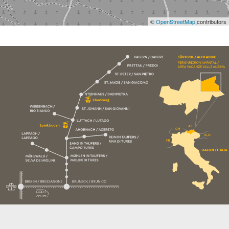
©
OpenStreetMap
contributors