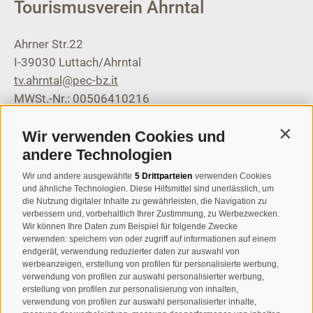
Tourismusverein Ahrntal
Ahrner Str.22
I-39030
Luttach/Ahrntal
tv.ahrntal@pec-bz.it
MWSt.-Nr.: 00506410216
Steuernummer: 81008810210
Wir verwenden Cookies und
Contin
T
+39 0474 671136
andere Technologien
info@ahrntal.it
Wir und andere ausgewählte
5 Drittparteien
verwenden Cookies
und ähnliche Technologien. Diese Hilfsmittel sind unerlässlich, um
die Nutzung digitaler Inhalte zu gewährleisten, die Navigation zu
Tourismusverein Sand in
verbessern und, vorbehaltlich Ihrer Zustimmung, zu Werbezwecken.
Wir können Ihre Daten zum Beispiel für folgende Zwecke
Taufers
verwenden: speichern von oder zugriff auf informationen auf einem
endgerät, verwendung reduzierter daten zur auswahl von
werbeanzeigen, erstellung von profilen für personalisierte werbung,
Josef-Jungmann-Str. 8
verwendung von profilen zur auswahl personalisierter werbung,
I-39032
Sand in Taufers
erstellung von profilen zur personalisierung von inhalten,
verwendung von profilen zur auswahl personalisierter inhalte,
MWSt.-Nr: 00518320213