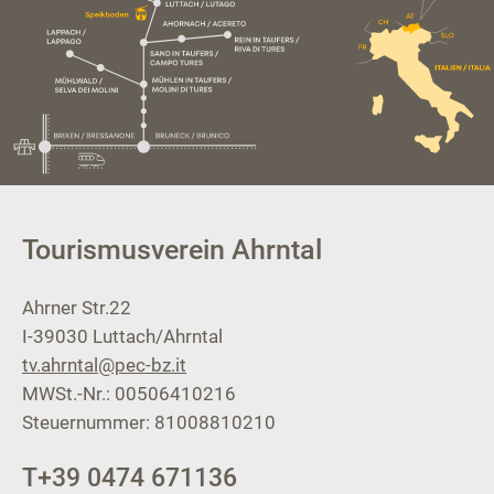
Tourismusverein Ahrntal
Ahrner Str.22
I-39030
Luttach/Ahrntal
tv.ahrntal@pec-bz.it
MWSt.-Nr.: 00506410216
Steuernummer: 81008810210
T
+39 0474 671136