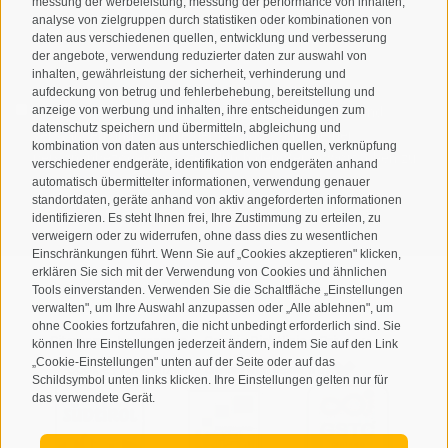
messung der werbeleistung, messung der performance von inhalten,
analyse von zielgruppen durch statistiken oder kombinationen von
daten aus verschiedenen quellen, entwicklung und verbesserung
der angebote, verwendung reduzierter daten zur auswahl von
inhalten, gewährleistung der sicherheit, verhinderung und
aufdeckung von betrug und fehlerbehebung, bereitstellung und
Ich habe die
Datenschutzbestimmungen
gelesen und
anzeige von werbung und inhalten, ihre entscheidungen zum
datenschutz speichern und übermitteln, abgleichung und
verstanden und stimme der Verarbeitung meiner
kombination von daten aus unterschiedlichen quellen, verknüpfung
personenbezogenen Daten durch den Verantwortlichen zu
verschiedener endgeräte, identifikation von endgeräten anhand
automatisch übermittelter informationen, verwendung genauer
ANMELDEN
standortdaten, geräte anhand von aktiv angeforderten informationen
identifizieren. Es steht Ihnen frei, Ihre Zustimmung zu erteilen, zu
verweigern oder zu widerrufen, ohne dass dies zu wesentlichen
Einschränkungen führt. Wenn Sie auf „Cookies akzeptieren" klicken,
erklären Sie sich mit der Verwendung von Cookies und ähnlichen
Tools einverstanden. Verwenden Sie die Schaltfläche „Einstellungen
verwalten", um Ihre Auswahl anzupassen oder „Alle ablehnen", um
ohne Cookies fortzufahren, die nicht unbedingt erforderlich sind. Sie
Sitemap
Impressum
Cookie-Richtlinie
Privacy
•
•
•
•
können Ihre Einstellungen jederzeit ändern, indem Sie auf den Link
„Cookie-Einstellungen" unten auf der Seite oder auf das
Cookie Präferenzen
created with passion by
•
Schildsymbol unten links klicken. Ihre Einstellungen gelten nur für
das verwendete Gerät.