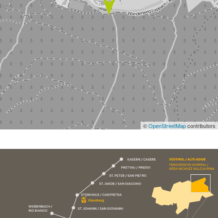
©
OpenStreetMap
contributors