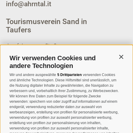
info@ahrntal.it
Tourismusverein Sand in
Taufers
Josef-Jungmann-Str. 8
I-39032
Sand in Taufers
Wir verwenden Cookies und
Contin
MWSt.-Nr: 00518320213
andere Technologien
T
+39 0474 678076
Wir und andere ausgewählte
5 Drittparteien
verwenden Cookies
und ähnliche Technologien. Diese Hilfsmittel sind unerlässlich, um
info@taufers.com
die Nutzung digitaler Inhalte zu gewährleisten, die Navigation zu
verbessern und, vorbehaltlich Ihrer Zustimmung, zu Werbezwecken.
Wir können Ihre Daten zum Beispiel für folgende Zwecke
verwenden: speichern von oder zugriff auf informationen auf einem
endgerät, verwendung reduzierter daten zur auswahl von
werbeanzeigen, erstellung von profilen für personalisierte werbung,
Newsletteranmeldung
verwendung von profilen zur auswahl personalisierter werbung,
erstellung von profilen zur personalisierung von inhalten,
verwendung von profilen zur auswahl personalisierter inhalte,