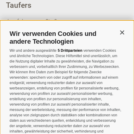
Taufers
Josef-Jungmann-Str. 8
I-39032
Sand in Taufers
Wir verwenden Cookies und
Contin
MWSt.-Nr: 00518320213
andere Technologien
T
+39 0474 678076
Wir und andere ausgewählte
5 Drittparteien
verwenden Cookies
und ähnliche Technologien. Diese Hilfsmittel sind unerlässlich, um
info@taufers.com
die Nutzung digitaler Inhalte zu gewährleisten, die Navigation zu
verbessern und, vorbehaltlich Ihrer Zustimmung, zu Werbezwecken.
Wir können Ihre Daten zum Beispiel für folgende Zwecke
verwenden: speichern von oder zugriff auf informationen auf einem
endgerät, verwendung reduzierter daten zur auswahl von
werbeanzeigen, erstellung von profilen für personalisierte werbung,
Newsletteranmeldung
verwendung von profilen zur auswahl personalisierter werbung,
erstellung von profilen zur personalisierung von inhalten,
verwendung von profilen zur auswahl personalisierter inhalte,
messung der werbeleistung, messung der performance von inhalten,
analyse von zielgruppen durch statistiken oder kombinationen von
daten aus verschiedenen quellen, entwicklung und verbesserung
der angebote, verwendung reduzierter daten zur auswahl von
inhalten, gewährleistung der sicherheit, verhinderung und