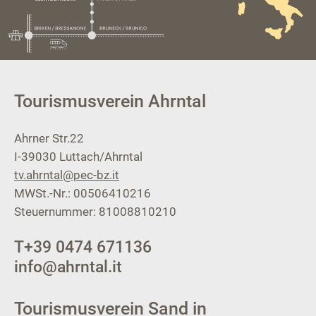
Tourismusverein Ahrntal
Ahrner Str.22
I-39030
Luttach/Ahrntal
tv.ahrntal@pec-bz.it
MWSt.-Nr.: 00506410216
Steuernummer: 81008810210
T
+39 0474 671136
info@ahrntal.it
Tourismusverein Sand in