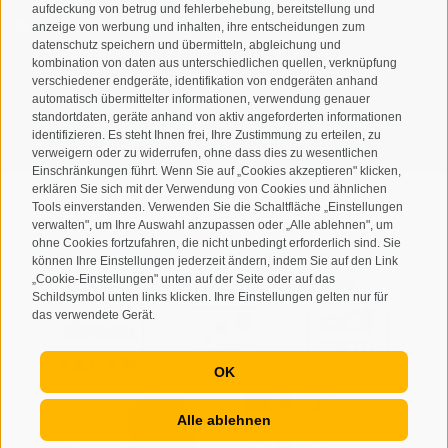
aufdeckung von betrug und fehlerbehebung, bereitstellung und
Ich habe die
Datenschutzbestimmungen
gelesen und
anzeige von werbung und inhalten, ihre entscheidungen zum
datenschutz speichern und übermitteln, abgleichung und
verstanden und stimme der Verarbeitung meiner
kombination von daten aus unterschiedlichen quellen, verknüpfung
personenbezogenen Daten durch den Verantwortlichen zu
verschiedener endgeräte, identifikation von endgeräten anhand
automatisch übermittelter informationen, verwendung genauer
ANMELDEN
standortdaten, geräte anhand von aktiv angeforderten informationen
identifizieren. Es steht Ihnen frei, Ihre Zustimmung zu erteilen, zu
verweigern oder zu widerrufen, ohne dass dies zu wesentlichen
Einschränkungen führt. Wenn Sie auf „Cookies akzeptieren" klicken,
erklären Sie sich mit der Verwendung von Cookies und ähnlichen
Tools einverstanden. Verwenden Sie die Schaltfläche „Einstellungen
verwalten", um Ihre Auswahl anzupassen oder „Alle ablehnen", um
ohne Cookies fortzufahren, die nicht unbedingt erforderlich sind. Sie
Sitemap
Impressum
Cookie-Richtlinie
Privacy
•
•
•
•
können Ihre Einstellungen jederzeit ändern, indem Sie auf den Link
„Cookie-Einstellungen" unten auf der Seite oder auf das
Cookie Präferenzen
created with passion by
•
Schildsymbol unten links klicken. Ihre Einstellungen gelten nur für
das verwendete Gerät.
OK
Alle ablehnen