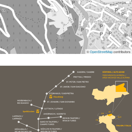
©
OpenStreetMap
contributors