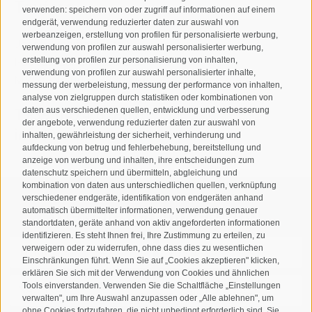
Taufers
verwenden: speichern von oder zugriff auf informationen auf einem
endgerät, verwendung reduzierter daten zur auswahl von
werbeanzeigen, erstellung von profilen für personalisierte werbung,
Josef-Jungmann-Str. 8
verwendung von profilen zur auswahl personalisierter werbung,
I-39032
Sand in Taufers
erstellung von profilen zur personalisierung von inhalten,
verwendung von profilen zur auswahl personalisierter inhalte,
MWSt.-Nr: 00518320213
messung der werbeleistung, messung der performance von inhalten,
analyse von zielgruppen durch statistiken oder kombinationen von
daten aus verschiedenen quellen, entwicklung und verbesserung
T
+39 0474 678076
der angebote, verwendung reduzierter daten zur auswahl von
info@taufers.com
inhalten, gewährleistung der sicherheit, verhinderung und
aufdeckung von betrug und fehlerbehebung, bereitstellung und
anzeige von werbung und inhalten, ihre entscheidungen zum
datenschutz speichern und übermitteln, abgleichung und
kombination von daten aus unterschiedlichen quellen, verknüpfung
verschiedener endgeräte, identifikation von endgeräten anhand
Newsletteranmeldung
automatisch übermittelter informationen, verwendung genauer
standortdaten, geräte anhand von aktiv angeforderten informationen
identifizieren. Es steht Ihnen frei, Ihre Zustimmung zu erteilen, zu
verweigern oder zu widerrufen, ohne dass dies zu wesentlichen
Einschränkungen führt. Wenn Sie auf „Cookies akzeptieren" klicken,
erklären Sie sich mit der Verwendung von Cookies und ähnlichen
Tools einverstanden. Verwenden Sie die Schaltfläche „Einstellungen
verwalten", um Ihre Auswahl anzupassen oder „Alle ablehnen", um
ohne Cookies fortzufahren, die nicht unbedingt erforderlich sind. Sie