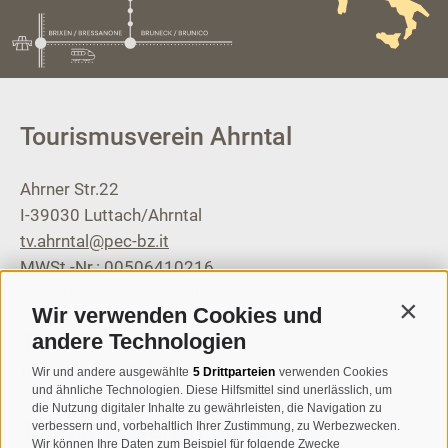
Tourismusverein Ahrntal
Ahrner Str.22
I-39030
Luttach/Ahrntal
tv.ahrntal@pec-bz.it
MWSt.-Nr.: 00506410216
Steuernummer: 81008810210
Wir verwenden Cookies und
Contin
andere Technologien
T
+39 0474 671136
info@ahrntal.it
Wir und andere ausgewählte
5 Drittparteien
verwenden Cookies
und ähnliche Technologien. Diese Hilfsmittel sind unerlässlich, um
die Nutzung digitaler Inhalte zu gewährleisten, die Navigation zu
Tourismusverein Sand in
verbessern und, vorbehaltlich Ihrer Zustimmung, zu Werbezwecken.
Wir können Ihre Daten zum Beispiel für folgende Zwecke