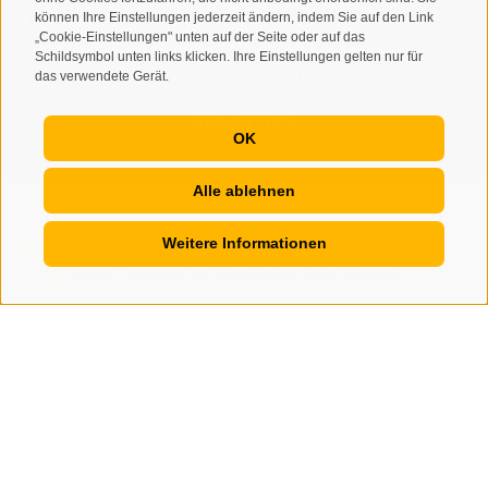
können Ihre Einstellungen jederzeit ändern, indem Sie auf den Link
Ich habe die
Datenschutzbestimmungen
gelesen und
„Cookie-Einstellungen" unten auf der Seite oder auf das
verstanden und stimme der Verarbeitung meiner
Schildsymbol unten links klicken. Ihre Einstellungen gelten nur für
personenbezogenen Daten durch den Verantwortlichen zu
das verwendete Gerät.
ANMELDEN
OK
Alle ablehnen
Weitere Informationen
Sitemap
Impressum
Cookie-Richtlinie
Privacy
•
•
•
•
Cookie Präferenzen
created with passion by
•