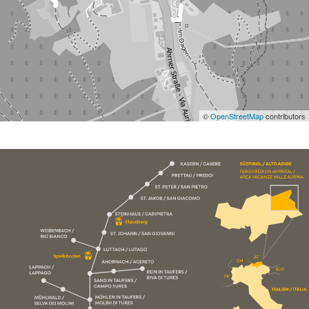
©
OpenStreetMap
contributors