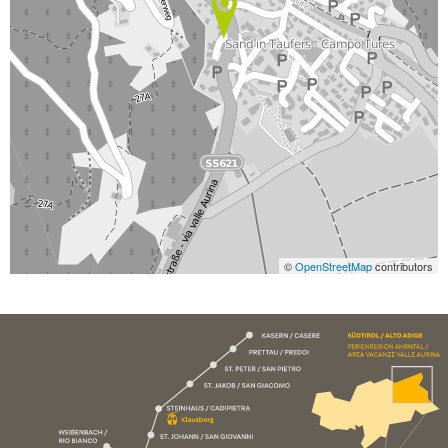
©
OpenStreetMap
contributors