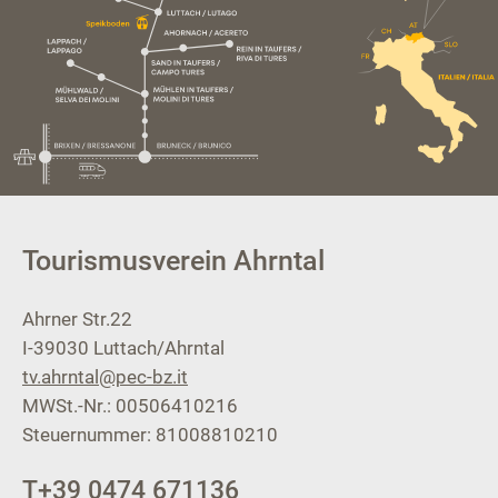
Tourismusverein Ahrntal
Ahrner Str.22
I-39030
Luttach/Ahrntal
tv.ahrntal@pec-bz.it
MWSt.-Nr.: 00506410216
Steuernummer: 81008810210
T
+39 0474 671136