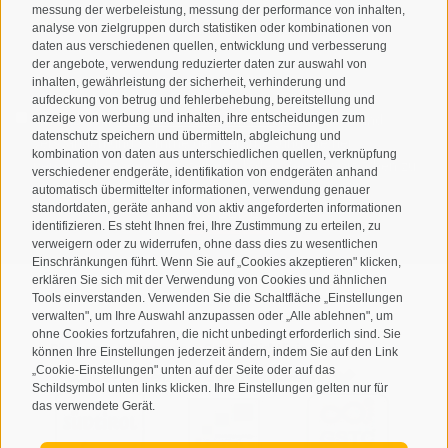
messung der werbeleistung, messung der performance von inhalten,
analyse von zielgruppen durch statistiken oder kombinationen von
daten aus verschiedenen quellen, entwicklung und verbesserung
der angebote, verwendung reduzierter daten zur auswahl von
inhalten, gewährleistung der sicherheit, verhinderung und
aufdeckung von betrug und fehlerbehebung, bereitstellung und
Ich habe die
Datenschutzbestimmungen
gelesen und
anzeige von werbung und inhalten, ihre entscheidungen zum
datenschutz speichern und übermitteln, abgleichung und
verstanden und stimme der Verarbeitung meiner
kombination von daten aus unterschiedlichen quellen, verknüpfung
personenbezogenen Daten durch den Verantwortlichen zu
verschiedener endgeräte, identifikation von endgeräten anhand
automatisch übermittelter informationen, verwendung genauer
ANMELDEN
standortdaten, geräte anhand von aktiv angeforderten informationen
identifizieren. Es steht Ihnen frei, Ihre Zustimmung zu erteilen, zu
verweigern oder zu widerrufen, ohne dass dies zu wesentlichen
Einschränkungen führt. Wenn Sie auf „Cookies akzeptieren" klicken,
erklären Sie sich mit der Verwendung von Cookies und ähnlichen
Tools einverstanden. Verwenden Sie die Schaltfläche „Einstellungen
verwalten", um Ihre Auswahl anzupassen oder „Alle ablehnen", um
ohne Cookies fortzufahren, die nicht unbedingt erforderlich sind. Sie
Sitemap
Impressum
Cookie-Richtlinie
Privacy
•
•
•
•
können Ihre Einstellungen jederzeit ändern, indem Sie auf den Link
„Cookie-Einstellungen" unten auf der Seite oder auf das
Cookie Präferenzen
created with passion by
•
Schildsymbol unten links klicken. Ihre Einstellungen gelten nur für
das verwendete Gerät.