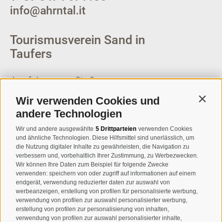
info@ahrntal.it
Tourismusverein Sand in
Taufers
Josef-Jungmann-Str. 8
I-39032
Sand in Taufers
Wir verwenden Cookies und
Contin
MWSt.-Nr: 00518320213
andere Technologien
T
+39 0474 678076
Wir und andere ausgewählte
5 Drittparteien
verwenden Cookies
und ähnliche Technologien. Diese Hilfsmittel sind unerlässlich, um
info@taufers.com
die Nutzung digitaler Inhalte zu gewährleisten, die Navigation zu
verbessern und, vorbehaltlich Ihrer Zustimmung, zu Werbezwecken.
Wir können Ihre Daten zum Beispiel für folgende Zwecke
verwenden: speichern von oder zugriff auf informationen auf einem
endgerät, verwendung reduzierter daten zur auswahl von
werbeanzeigen, erstellung von profilen für personalisierte werbung,
Newsletteranmeldung
verwendung von profilen zur auswahl personalisierter werbung,
erstellung von profilen zur personalisierung von inhalten,
verwendung von profilen zur auswahl personalisierter inhalte,