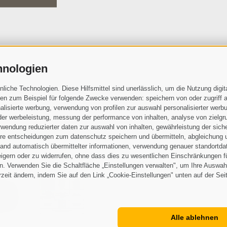
hnologien
che Technologien. Diese Hilfsmittel sind unerlässlich, um die Nutzung digita
n zum Beispiel für folgende Zwecke verwenden: speichern von oder zugriff a
die
Datenschutzbestimmungen
gelesen und verstanden und stimme 
lisierte werbung, verwendung von profilen zur auswahl personalisierter werbun
ch den Verantwortlichen zu
 der werbeleistung, messung der performance von inhalten, analyse von zielgr
wendung reduzierter daten zur auswahl von inhalten, gewährleistung der sich
ihre entscheidungen zum datenschutz speichern und übermitteln, abgleichung 
hand automatisch übermittelter informationen, verwendung genauer standortda
rweigern oder zu widerrufen, ohne dass dies zu wesentlichen Einschränkungen f
. Verwenden Sie die Schaltfläche „Einstellungen verwalten", um Ihre Auswah
Sitemap
Impressum
Cookie-R
•
•
erzeit ändern, indem Sie auf den Link „Cookie-Einstellungen" unten auf der Sei
Alle ablehnen