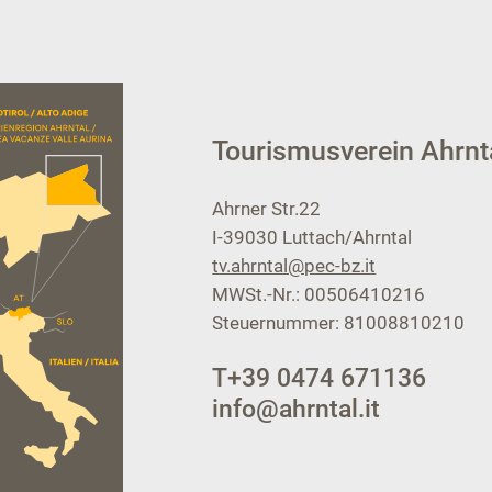
Tourismusverein Ahrnt
Ahrner Str.22
I-39030
Luttach/Ahrntal
tv.ahrntal@pec-bz.it
MWSt.-Nr.: 00506410216
Steuernummer: 81008810210
T
+39 0474 671136
info@ahrntal.it