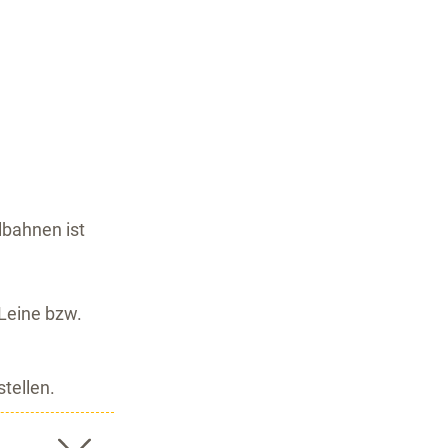
lbahnen ist
 Leine bzw.
tellen.