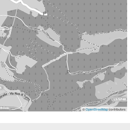
©
OpenStreetMap
contributors