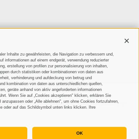
Contin
ANMELDEN
ler Inhalte zu gewährleisten, die Navigation zu verbessern und,
uf informationen auf einem endgerät, verwendung reduzierter
der Verarbeitung meiner personenbezogenen
g, erstellung von profilen zur personalisierung von inhalten,
uppen durch statistiken oder kombinationen von daten aus
erheit, verhinderung und aufdeckung von betrug und
und kombination von daten aus unterschiedlichen quellen,
ten, geräte anhand von aktiv angeforderten informationen
ührt. Wenn Sie auf „Cookies akzeptieren" klicken, erklären Sie
l anzupassen oder „Alle ablehnen", um ohne Cookies fortzufahren,
ichtlinie
Privacy
Cookie Präferenzen
created with passion by
•
•
•
te oder auf das Schildsymbol unten links klicken. Ihre
OK