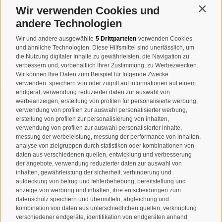
I-39032
Sand in Taufers
Wir verwenden Cookies und
Contin
MWSt.-Nr: 00518320213
andere Technologien
T
+39 0474 678076
Wir und andere ausgewählte
5 Drittparteien
verwenden Cookies
und ähnliche Technologien. Diese Hilfsmittel sind unerlässlich, um
info@taufers.com
die Nutzung digitaler Inhalte zu gewährleisten, die Navigation zu
verbessern und, vorbehaltlich Ihrer Zustimmung, zu Werbezwecken.
Wir können Ihre Daten zum Beispiel für folgende Zwecke
verwenden: speichern von oder zugriff auf informationen auf einem
endgerät, verwendung reduzierter daten zur auswahl von
werbeanzeigen, erstellung von profilen für personalisierte werbung,
Newsletteranmeldung
verwendung von profilen zur auswahl personalisierter werbung,
erstellung von profilen zur personalisierung von inhalten,
verwendung von profilen zur auswahl personalisierter inhalte,
messung der werbeleistung, messung der performance von inhalten,
analyse von zielgruppen durch statistiken oder kombinationen von
daten aus verschiedenen quellen, entwicklung und verbesserung
der angebote, verwendung reduzierter daten zur auswahl von
inhalten, gewährleistung der sicherheit, verhinderung und
aufdeckung von betrug und fehlerbehebung, bereitstellung und
anzeige von werbung und inhalten, ihre entscheidungen zum
Ich habe die
Datenschutzbestimmungen
gelesen und
datenschutz speichern und übermitteln, abgleichung und
verstanden und stimme der Verarbeitung meiner
kombination von daten aus unterschiedlichen quellen, verknüpfung
personenbezogenen Daten durch den Verantwortlichen zu
verschiedener endgeräte, identifikation von endgeräten anhand