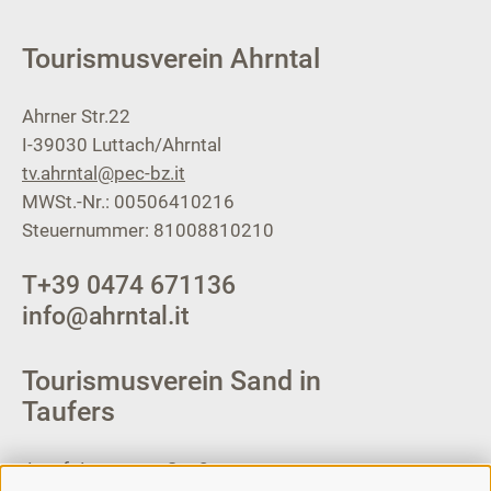
Tourismusverein Ahrntal
Ahrner Str.22
I-39030
Luttach/Ahrntal
tv.ahrntal@pec-bz.it
MWSt.-Nr.: 00506410216
Steuernummer: 81008810210
T
+39 0474 671136
info@ahrntal.it
Tourismusverein Sand in
Taufers
Josef-Jungmann-Str. 8