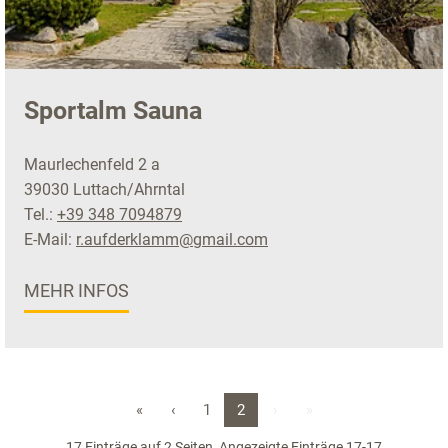
Sportalm Sauna
Maurlechenfeld 2 a
39030 Luttach/Ahrntal
Tel.:
+39 348 7094879
E-Mail:
r.aufderklamm@gmail.com
MEHR INFOS
«
‹
1
2
›
»
17 Einträge auf 2 Seiten, Angezeigte Einträge 17-17