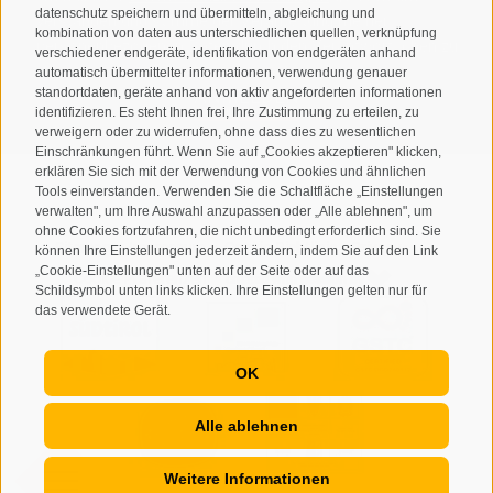
datenschutz speichern und übermitteln, abgleichung und
verstanden und stimme der Verarbeitung meiner
kombination von daten aus unterschiedlichen quellen, verknüpfung
personenbezogenen Daten durch den Verantwortlichen zu
verschiedener endgeräte, identifikation von endgeräten anhand
automatisch übermittelter informationen, verwendung genauer
ANMELDEN
standortdaten, geräte anhand von aktiv angeforderten informationen
identifizieren. Es steht Ihnen frei, Ihre Zustimmung zu erteilen, zu
verweigern oder zu widerrufen, ohne dass dies zu wesentlichen
Einschränkungen führt. Wenn Sie auf „Cookies akzeptieren" klicken,
erklären Sie sich mit der Verwendung von Cookies und ähnlichen
Tools einverstanden. Verwenden Sie die Schaltfläche „Einstellungen
verwalten", um Ihre Auswahl anzupassen oder „Alle ablehnen", um
ohne Cookies fortzufahren, die nicht unbedingt erforderlich sind. Sie
Sitemap
Impressum
Cookie-Richtlinie
Privacy
•
•
•
•
können Ihre Einstellungen jederzeit ändern, indem Sie auf den Link
„Cookie-Einstellungen" unten auf der Seite oder auf das
Cookie Präferenzen
created with passion by
•
Schildsymbol unten links klicken. Ihre Einstellungen gelten nur für
das verwendete Gerät.
OK
Alle ablehnen
Weitere Informationen