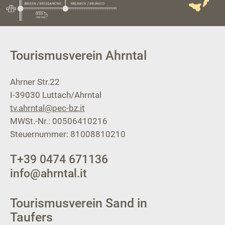
Tourismusverein Ahrntal
Ahrner Str.22
I-39030
Luttach/Ahrntal
tv.ahrntal@pec-bz.it
MWSt.-Nr.: 00506410216
Steuernummer: 81008810210
T
+39 0474 671136
info@ahrntal.it
Tourismusverein Sand in
Taufers