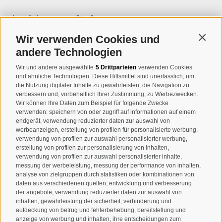
Josef-Jungmann-Str. 8
I-39032
Sand in Taufers
Wir verwenden Cookies und
Contin
MWSt.-Nr: 00518320213
andere Technologien
T
+39 0474 678076
Wir und andere ausgewählte
5 Drittparteien
verwenden Cookies
und ähnliche Technologien. Diese Hilfsmittel sind unerlässlich, um
info@taufers.com
die Nutzung digitaler Inhalte zu gewährleisten, die Navigation zu
verbessern und, vorbehaltlich Ihrer Zustimmung, zu Werbezwecken.
Wir können Ihre Daten zum Beispiel für folgende Zwecke
verwenden: speichern von oder zugriff auf informationen auf einem
endgerät, verwendung reduzierter daten zur auswahl von
werbeanzeigen, erstellung von profilen für personalisierte werbung,
Newsletteranmeldung
verwendung von profilen zur auswahl personalisierter werbung,
erstellung von profilen zur personalisierung von inhalten,
verwendung von profilen zur auswahl personalisierter inhalte,
messung der werbeleistung, messung der performance von inhalten,
analyse von zielgruppen durch statistiken oder kombinationen von
daten aus verschiedenen quellen, entwicklung und verbesserung
der angebote, verwendung reduzierter daten zur auswahl von
inhalten, gewährleistung der sicherheit, verhinderung und
aufdeckung von betrug und fehlerbehebung, bereitstellung und
Ich habe die
Datenschutzbestimmungen
gelesen und
anzeige von werbung und inhalten, ihre entscheidungen zum