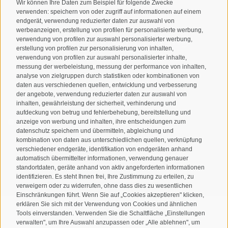
Wir können Ihre Daten zum Beispiel für folgende Zwecke
verwenden: speichern von oder zugriff auf informationen auf einem
endgerät, verwendung reduzierter daten zur auswahl von
werbeanzeigen, erstellung von profilen für personalisierte werbung,
Newsletteranmeldung
verwendung von profilen zur auswahl personalisierter werbung,
erstellung von profilen zur personalisierung von inhalten,
verwendung von profilen zur auswahl personalisierter inhalte,
messung der werbeleistung, messung der performance von inhalten,
analyse von zielgruppen durch statistiken oder kombinationen von
daten aus verschiedenen quellen, entwicklung und verbesserung
der angebote, verwendung reduzierter daten zur auswahl von
inhalten, gewährleistung der sicherheit, verhinderung und
aufdeckung von betrug und fehlerbehebung, bereitstellung und
Ich habe die
Datenschutzbestimmungen
gelesen und
anzeige von werbung und inhalten, ihre entscheidungen zum
datenschutz speichern und übermitteln, abgleichung und
verstanden und stimme der Verarbeitung meiner
kombination von daten aus unterschiedlichen quellen, verknüpfung
personenbezogenen Daten durch den Verantwortlichen zu
verschiedener endgeräte, identifikation von endgeräten anhand
automatisch übermittelter informationen, verwendung genauer
ANMELDEN
standortdaten, geräte anhand von aktiv angeforderten informationen
identifizieren. Es steht Ihnen frei, Ihre Zustimmung zu erteilen, zu
verweigern oder zu widerrufen, ohne dass dies zu wesentlichen
Einschränkungen führt. Wenn Sie auf „Cookies akzeptieren" klicken,
erklären Sie sich mit der Verwendung von Cookies und ähnlichen
Tools einverstanden. Verwenden Sie die Schaltfläche „Einstellungen
verwalten", um Ihre Auswahl anzupassen oder „Alle ablehnen", um