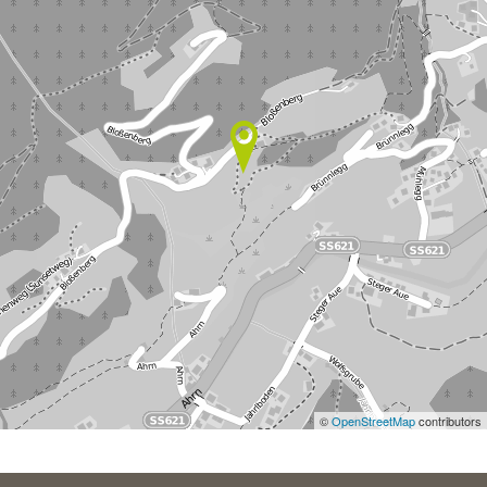
©
OpenStreetMap
contributors