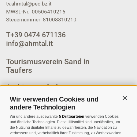
tv.ahrntal@pec-bz.it
MWSt.-Nr.: 00506410216
Steuernummer: 81008810210
T
+39 0474 671136
info@ahrntal.it
Tourismusverein Sand in
Taufers
Josef-Jungmann-Str. 8
I-39032
Sand in Taufers
Wir verwenden Cookies und
Contin
MWSt.-Nr: 00518320213
andere Technologien
T
+39 0474 678076
Wir und andere ausgewählte
5 Drittparteien
verwenden Cookies
und ähnliche Technologien. Diese Hilfsmittel sind unerlässlich, um
info@taufers.com
die Nutzung digitaler Inhalte zu gewährleisten, die Navigation zu
verbessern und, vorbehaltlich Ihrer Zustimmung, zu Werbezwecken.