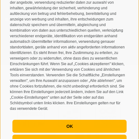
der angebote, verwendung reduzierter daten zur auswahl von
inhalten, gewährleistung der sicherheit, verhinderung und
aufdeckung von betrug und fehlerbehebung, bereitstellung und
Ich habe die
Datenschutzbestimmungen
gelesen und
anzeige von werbung und inhalten, ihre entscheidungen zum
datenschutz speichern und übermitteln, abgleichung und
verstanden und stimme der Verarbeitung meiner
kombination von daten aus unterschiedlichen quellen, verknüpfung
personenbezogenen Daten durch den Verantwortlichen zu
verschiedener endgeräte, identifikation von endgeräten anhand
automatisch übermittelter informationen, verwendung genauer
ANMELDEN
standortdaten, geräte anhand von aktiv angeforderten informationen
identifizieren. Es steht Ihnen frei, Ihre Zustimmung zu erteilen, zu
verweigern oder zu widerrufen, ohne dass dies zu wesentlichen
Einschränkungen führt. Wenn Sie auf „Cookies akzeptieren" klicken,
erklären Sie sich mit der Verwendung von Cookies und ähnlichen
Tools einverstanden. Verwenden Sie die Schaltfläche „Einstellungen
verwalten", um Ihre Auswahl anzupassen oder „Alle ablehnen", um
ohne Cookies fortzufahren, die nicht unbedingt erforderlich sind. Sie
Sitemap
Impressum
Cookie-Richtlinie
Privacy
•
•
•
•
können Ihre Einstellungen jederzeit ändern, indem Sie auf den Link
„Cookie-Einstellungen" unten auf der Seite oder auf das
Cookie Präferenzen
created with passion by
•
Schildsymbol unten links klicken. Ihre Einstellungen gelten nur für
das verwendete Gerät.
OK