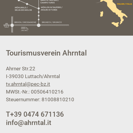
Tourismusverein Ahrntal
Ahrner Str.22
I-39030
Luttach/Ahrntal
tv.ahrntal@pec-bz.it
MWSt.-Nr.: 00506410216
Steuernummer: 81008810210
T
+39 0474 671136
info@ahrntal.it