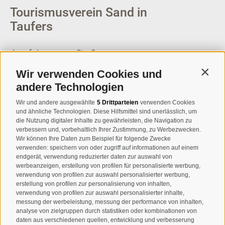
Tourismusverein Sand in
Taufers
Josef-Jungmann-Str. 8
I-39032
Sand in Taufers
Wir verwenden Cookies und
Contin
MWSt.-Nr: 00518320213
andere Technologien
T
+39 0474 678076
Wir und andere ausgewählte
5 Drittparteien
verwenden Cookies
und ähnliche Technologien. Diese Hilfsmittel sind unerlässlich, um
info@taufers.com
die Nutzung digitaler Inhalte zu gewährleisten, die Navigation zu
verbessern und, vorbehaltlich Ihrer Zustimmung, zu Werbezwecken.
Wir können Ihre Daten zum Beispiel für folgende Zwecke
verwenden: speichern von oder zugriff auf informationen auf einem
endgerät, verwendung reduzierter daten zur auswahl von
werbeanzeigen, erstellung von profilen für personalisierte werbung,
Newsletteranmeldung
verwendung von profilen zur auswahl personalisierter werbung,
erstellung von profilen zur personalisierung von inhalten,
verwendung von profilen zur auswahl personalisierter inhalte,
messung der werbeleistung, messung der performance von inhalten,
analyse von zielgruppen durch statistiken oder kombinationen von
daten aus verschiedenen quellen, entwicklung und verbesserung