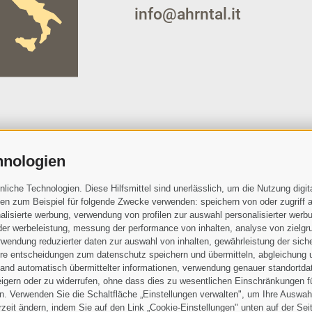
info@ahrntal.it
hnologien
che Technologien. Diese Hilfsmittel sind unerlässlich, um die Nutzung digita
n zum Beispiel für folgende Zwecke verwenden: speichern von oder zugriff a
die
Datenschutzbestimmungen
gelesen und verstanden und stimme 
lisierte werbung, verwendung von profilen zur auswahl personalisierter werbun
ch den Verantwortlichen zu
 der werbeleistung, messung der performance von inhalten, analyse von zielgr
wendung reduzierter daten zur auswahl von inhalten, gewährleistung der sich
ihre entscheidungen zum datenschutz speichern und übermitteln, abgleichung 
hand automatisch übermittelter informationen, verwendung genauer standortda
rweigern oder zu widerrufen, ohne dass dies zu wesentlichen Einschränkungen f
. Verwenden Sie die Schaltfläche „Einstellungen verwalten", um Ihre Auswah
Sitemap
Impressum
Cookie-R
•
•
erzeit ändern, indem Sie auf den Link „Cookie-Einstellungen" unten auf der Sei