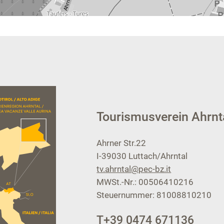
Tourismusverein Ahrnt
Ahrner Str.22
I-39030
Luttach/Ahrntal
tv.ahrntal@pec-bz.it
MWSt.-Nr.: 00506410216
Steuernummer: 81008810210
T
+39 0474 671136