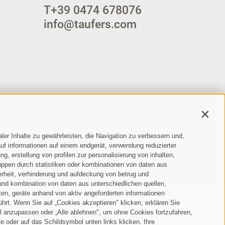
T
+39 0474 678076
info@taufers.com
Contin
ANMELDEN
ler Inhalte zu gewährleisten, die Navigation zu verbessern und,
uf informationen auf einem endgerät, verwendung reduzierter
der Verarbeitung meiner personenbezogenen
g, erstellung von profilen zur personalisierung von inhalten,
uppen durch statistiken oder kombinationen von daten aus
erheit, verhinderung und aufdeckung von betrug und
und kombination von daten aus unterschiedlichen quellen,
ten, geräte anhand von aktiv angeforderten informationen
ührt. Wenn Sie auf „Cookies akzeptieren" klicken, erklären Sie
l anzupassen oder „Alle ablehnen", um ohne Cookies fortzufahren,
ichtlinie
Privacy
Cookie Präferenzen
created with passion by
•
•
•
te oder auf das Schildsymbol unten links klicken. Ihre