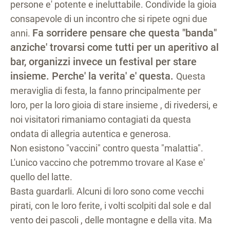
persone e' potente e ineluttabile. Condivide la gioia
consapevole di un incontro che si ripete ogni due
Fa sorridere pensare che questa "banda"
anni.
anziche' trovarsi come tutti per un aperitivo al
bar, organizzi invece un festival per stare
insieme. Perche' la verita' e' questa.
Questa
meraviglia di festa, la fanno principalmente per
loro, per la loro gioia di stare insieme , di rivedersi, e
noi visitatori rimaniamo contagiati da questa
ondata di allegria autentica e generosa.
Non esistono "vaccini" contro questa "malattia".
L'unico vaccino che potremmo trovare al Kase e'
quello del latte.
Basta guardarli. Alcuni di loro sono come vecchi
pirati, con le loro ferite, i volti scolpiti dal sole e dal
vento dei pascoli , delle montagne e della vita. Ma