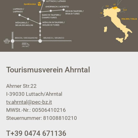
Tourismusverein Ahrntal
Ahrner Str.22
I-39030
Luttach/Ahrntal
tv.ahrntal@pec-bz.it
MWSt.-Nr.: 00506410216
Steuernummer: 81008810210
T
+39 0474 671136