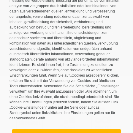
messung der werbeleistung, messung der performance von inhalten,
analyse von zielgruppen durch statistiken oder kombinationen von
daten aus verschiedenen quellen, entwicklung und verbesserung
der angebote, verwendung reduzierter daten zur auswahl von
inhalten, gewährleistung der sicherheit, verhinderung und
aufdeckung von betrug und fehlerbehebung, bereitstellung und
Ich habe die
Datenschutzbestimmungen
gelesen und
anzeige von werbung und inhalten, ihre entscheidungen zum
datenschutz speichern und übermitteln, abgleichung und
verstanden und stimme der Verarbeitung meiner
kombination von daten aus unterschiedlichen quellen, verknüpfung
personenbezogenen Daten durch den Verantwortlichen zu
verschiedener endgeräte, identifikation von endgeräten anhand
automatisch übermittelter informationen, verwendung genauer
ANMELDEN
standortdaten, geräte anhand von aktiv angeforderten informationen
identifizieren. Es steht Ihnen frei, Ihre Zustimmung zu erteilen, zu
verweigern oder zu widerrufen, ohne dass dies zu wesentlichen
Einschränkungen führt. Wenn Sie auf „Cookies akzeptieren" klicken,
erklären Sie sich mit der Verwendung von Cookies und ähnlichen
Tools einverstanden. Verwenden Sie die Schaltfläche „Einstellungen
verwalten", um Ihre Auswahl anzupassen oder „Alle ablehnen", um
ohne Cookies fortzufahren, die nicht unbedingt erforderlich sind. Sie
Sitemap
Impressum
Cookie-Richtlinie
Privacy
•
•
•
•
können Ihre Einstellungen jederzeit ändern, indem Sie auf den Link
„Cookie-Einstellungen" unten auf der Seite oder auf das
Cookie Präferenzen
created with passion by
•
Schildsymbol unten links klicken. Ihre Einstellungen gelten nur für
das verwendete Gerät.