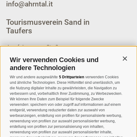
info@ahrntal.it
Tourismusverein Sand in
Taufers
Josef-Jungmann-Str. 8
I-39032
Sand in Taufers
Wir verwenden Cookies und
Contin
MWSt.-Nr: 00518320213
andere Technologien
T
+39 0474 678076
Wir und andere ausgewählte
5 Drittparteien
verwenden Cookies
und ähnliche Technologien. Diese Hilfsmittel sind unerlässlich, um
info@taufers.com
die Nutzung digitaler Inhalte zu gewährleisten, die Navigation zu
verbessern und, vorbehaltlich Ihrer Zustimmung, zu Werbezwecken.
Wir können Ihre Daten zum Beispiel für folgende Zwecke
verwenden: speichern von oder zugriff auf informationen auf einem
endgerät, verwendung reduzierter daten zur auswahl von
werbeanzeigen, erstellung von profilen für personalisierte werbung,
Newsletteranmeldung
verwendung von profilen zur auswahl personalisierter werbung,
erstellung von profilen zur personalisierung von inhalten,
verwendung von profilen zur auswahl personalisierter inhalte,