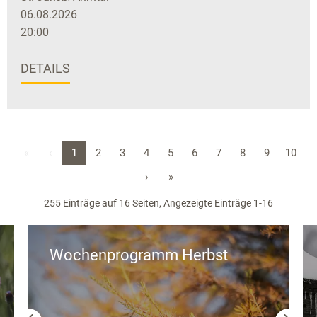
06.08.2026
20:00
DETAILS
«
‹
1
2
3
4
5
6
7
8
9
10
›
»
255 Einträge auf 16 Seiten, Angezeigte Einträge 1-16
Wochenprogramm Herbst