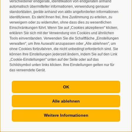
verschiedener endgeräte, identifikation von endgeräten anhand
automatisch übermittelter informationen, verwendung genauer
standortdaten, geräte anhand von aktiv angeforderten informationen
identifizieren. Es steht Ihnen frei, Ihre Zustimmung zu erteilen, zu
verweigern oder zu widerrufen, ohne dass dies zu wesentlichen
Einschränkungen führt. Wenn Sie auf „Cookies akzeptieren" klicken,
erklären Sie sich mit der Verwendung von Cookies und ähnlichen
Tools einverstanden. Verwenden Sie die Schaltfläche „Einstellungen
verwalten", um Ihre Auswahl anzupassen oder „Alle ablehnen", um
ohne Cookies fortzufahren, die nicht unbedingt erforderlich sind. Sie
können Ihre Einstellungen jederzeit ändern, indem Sie auf den Link
„Cookie-Einstellungen" unten auf der Seite oder auf das
Schildsymbol unten links klicken. Ihre Einstellungen gelten nur für
das verwendete Gerät.
OK
Tourismusverein Ahrntal
Alle ablehnen
Weitere Informationen
Ahrner Str.22
I-39030
Luttach/Ahrntal
tv.ahrntal@pec-bz.it