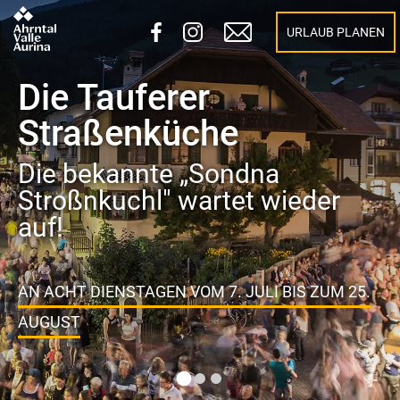
URLAUB PLANEN
Mittsommerfest in
Sand in Taufers 2026
Ein Fest für alle Sinne!
DAS INTERESSIERT MICH