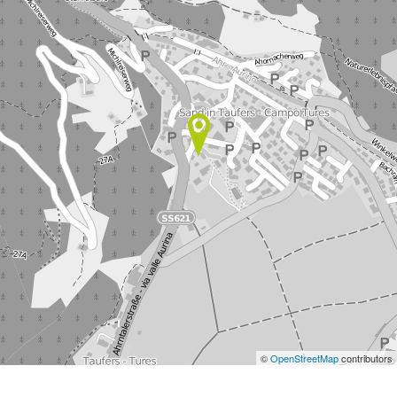
©
OpenStreetMap
contributors