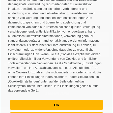
der angebote, verwendung reduzierter daten zur auswahl von
inhalten, gewährleistung der sicherheit, verhinderung und
aufdeckung von betrug und fehlerbehebung, bereitstellung und
anzeige von werbung und inhalten, ihre entscheidungen zum
Newsletteranmeldung
datenschutz speichern und übermitteln, abgleichung und
kombination von daten aus unterschiedlichen quellen, verknüpfung
verschiedener endgeräte, identifikation von endgeräten anhand
automatisch übermittelter informationen, verwendung genauer
standortdaten, geräte anhand von aktiv angeforderten informationen
identifizieren. Es steht Ihnen frei, Ihre Zustimmung zu erteilen, zu
verweigern oder zu widerrufen, ohne dass dies zu wesentlichen
Einschränkungen führt. Wenn Sie auf „Cookies akzeptieren" klicken,
erklären Sie sich mit der Verwendung von Cookies und ähnlichen
Tools einverstanden. Verwenden Sie die Schaltfläche „Einstellungen
Ich habe die
Datenschutzbestimmungen
gelesen und
verwalten", um Ihre Auswahl anzupassen oder „Alle ablehnen", um
verstanden und stimme der Verarbeitung meiner
ohne Cookies fortzufahren, die nicht unbedingt erforderlich sind. Sie
personenbezogenen Daten durch den Verantwortlichen
können Ihre Einstellungen jederzeit ändern, indem Sie auf den Link
„Cookie-Einstellungen" unten auf der Seite oder auf das
zu
Schildsymbol unten links klicken. Ihre Einstellungen gelten nur für
das verwendete Gerät.
ANMELDEN
OK