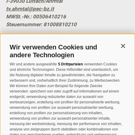
I-39030
Luttach/Ahrntal
tv.ahrntal@pec-bz.it
MWSt.-Nr.: 00506410216
Steuernummer: 81008810210
T
+39 0474 671136
Wir verwenden Cookies und
info@ahrntal.it
Contin
andere Technologien
Tourismusverein Sand in
Wir und andere ausgewählte
5 Drittparteien
verwenden Cookies
und ähnliche Technologien. Diese Hilfsmittel sind unerlässlich, um
Taufers
die Nutzung digitaler Inhalte zu gewährleisten, die Navigation zu
verbessern und, vorbehaltlich Ihrer Zustimmung, zu Werbezwecken.
Wir können Ihre Daten zum Beispiel für folgende Zwecke
Josef-Jungmann-Str. 8
verwenden: speichern von oder zugriff auf informationen auf einem
endgerät, verwendung reduzierter daten zur auswahl von
I-39032
Sand in Taufers
werbeanzeigen, erstellung von profilen für personalisierte werbung,
MWSt.-Nr: 00518320213
verwendung von profilen zur auswahl personalisierter werbung,
erstellung von profilen zur personalisierung von inhalten,
verwendung von profilen zur auswahl personalisierter inhalte,
T
+39 0474 678076
messung der werbeleistung, messung der performance von inhalten,
info@taufers.com
analyse von zielgruppen durch statistiken oder kombinationen von
daten aus verschiedenen quellen, entwicklung und verbesserung