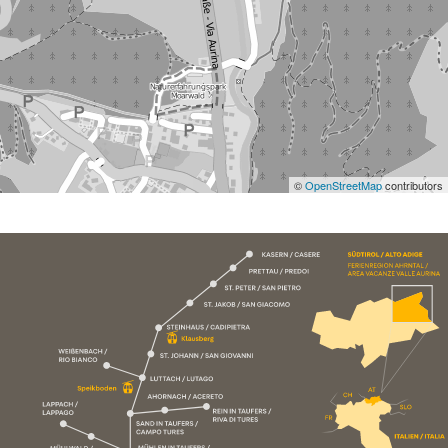
©
OpenStreetMap
contributors