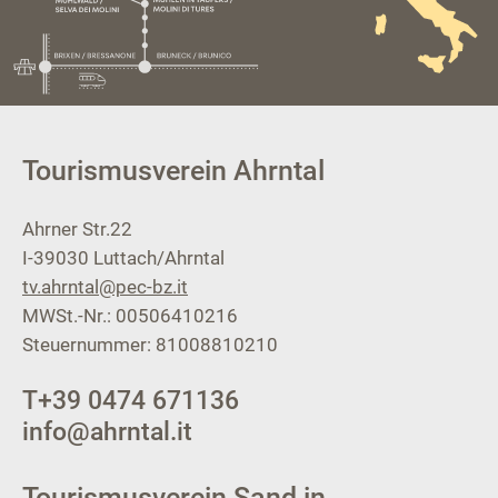
Tourismusverein Ahrntal
Ahrner Str.22
I-39030
Luttach/Ahrntal
tv.ahrntal@pec-bz.it
MWSt.-Nr.: 00506410216
Steuernummer: 81008810210
T
+39 0474 671136
info@ahrntal.it
Tourismusverein Sand in