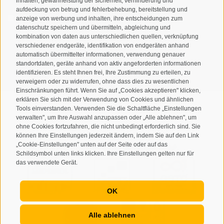
inhalten, gewährleistung der sicherheit, verhinderung und
aufdeckung von betrug und fehlerbehebung, bereitstellung und
Ich habe die
Datenschutzbestimmungen
gelesen und
anzeige von werbung und inhalten, ihre entscheidungen zum
datenschutz speichern und übermitteln, abgleichung und
verstanden und stimme der Verarbeitung meiner
kombination von daten aus unterschiedlichen quellen, verknüpfung
personenbezogenen Daten durch den Verantwortlichen zu
verschiedener endgeräte, identifikation von endgeräten anhand
automatisch übermittelter informationen, verwendung genauer
ANMELDEN
standortdaten, geräte anhand von aktiv angeforderten informationen
identifizieren. Es steht Ihnen frei, Ihre Zustimmung zu erteilen, zu
verweigern oder zu widerrufen, ohne dass dies zu wesentlichen
Einschränkungen führt. Wenn Sie auf „Cookies akzeptieren" klicken,
erklären Sie sich mit der Verwendung von Cookies und ähnlichen
Tools einverstanden. Verwenden Sie die Schaltfläche „Einstellungen
verwalten", um Ihre Auswahl anzupassen oder „Alle ablehnen", um
ohne Cookies fortzufahren, die nicht unbedingt erforderlich sind. Sie
Sitemap
Impressum
Cookie-Richtlinie
Privacy
•
•
•
•
können Ihre Einstellungen jederzeit ändern, indem Sie auf den Link
„Cookie-Einstellungen" unten auf der Seite oder auf das
Cookie Präferenzen
created with passion by
•
Schildsymbol unten links klicken. Ihre Einstellungen gelten nur für
das verwendete Gerät.
OK
Alle ablehnen