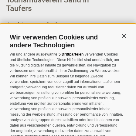
Taufers
Josef-Jungmann-Str. 8
I-39032
Sand in Taufers
Wir verwenden Cookies und
Contin
MWSt.-Nr: 00518320213
andere Technologien
T
+39 0474 678076
Wir und andere ausgewählte
5 Drittparteien
verwenden Cookies
und ähnliche Technologien. Diese Hilfsmittel sind unerlässlich, um
info@taufers.com
die Nutzung digitaler Inhalte zu gewährleisten, die Navigation zu
verbessern und, vorbehaltlich Ihrer Zustimmung, zu Werbezwecken.
Wir können Ihre Daten zum Beispiel für folgende Zwecke
verwenden: speichern von oder zugriff auf informationen auf einem
endgerät, verwendung reduzierter daten zur auswahl von
werbeanzeigen, erstellung von profilen für personalisierte werbung,
Newsletteranmeldung
verwendung von profilen zur auswahl personalisierter werbung,
erstellung von profilen zur personalisierung von inhalten,
verwendung von profilen zur auswahl personalisierter inhalte,
messung der werbeleistung, messung der performance von inhalten,
analyse von zielgruppen durch statistiken oder kombinationen von
daten aus verschiedenen quellen, entwicklung und verbesserung
der angebote, verwendung reduzierter daten zur auswahl von