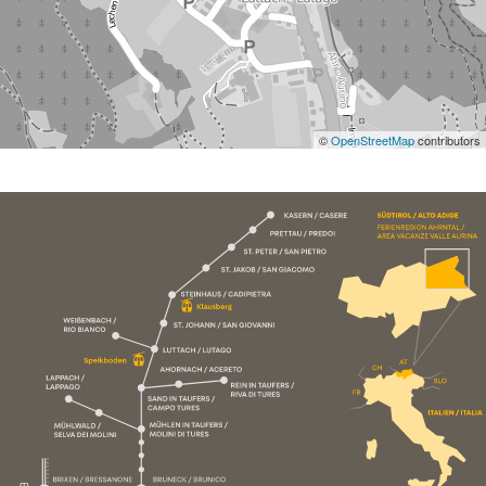
©
OpenStreetMap
contributors