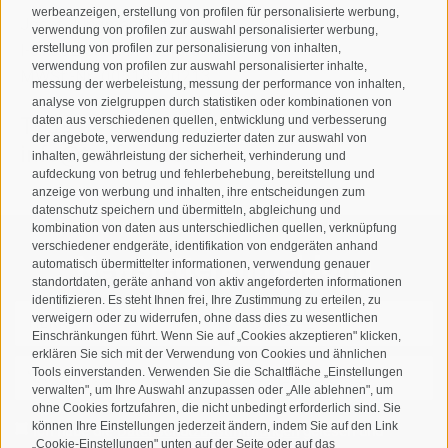
werbeanzeigen, erstellung von profilen für personalisierte werbung,
Josef-Jungmann-Str. 8
verwendung von profilen zur auswahl personalisierter werbung,
I-39032
Sand in Taufers
erstellung von profilen zur personalisierung von inhalten,
verwendung von profilen zur auswahl personalisierter inhalte,
MWSt.-Nr: 00518320213
messung der werbeleistung, messung der performance von inhalten,
analyse von zielgruppen durch statistiken oder kombinationen von
T
+39 0474 678076
daten aus verschiedenen quellen, entwicklung und verbesserung
der angebote, verwendung reduzierter daten zur auswahl von
info@taufers.com
inhalten, gewährleistung der sicherheit, verhinderung und
aufdeckung von betrug und fehlerbehebung, bereitstellung und
anzeige von werbung und inhalten, ihre entscheidungen zum
datenschutz speichern und übermitteln, abgleichung und
kombination von daten aus unterschiedlichen quellen, verknüpfung
verschiedener endgeräte, identifikation von endgeräten anhand
Newsletteranmeldung
automatisch übermittelter informationen, verwendung genauer
standortdaten, geräte anhand von aktiv angeforderten informationen
identifizieren. Es steht Ihnen frei, Ihre Zustimmung zu erteilen, zu
verweigern oder zu widerrufen, ohne dass dies zu wesentlichen
Einschränkungen führt. Wenn Sie auf „Cookies akzeptieren" klicken,
erklären Sie sich mit der Verwendung von Cookies und ähnlichen
Tools einverstanden. Verwenden Sie die Schaltfläche „Einstellungen
verwalten", um Ihre Auswahl anzupassen oder „Alle ablehnen", um
ohne Cookies fortzufahren, die nicht unbedingt erforderlich sind. Sie
können Ihre Einstellungen jederzeit ändern, indem Sie auf den Link
Ich habe die
Datenschutzbestimmungen
gelesen und
„Cookie-Einstellungen" unten auf der Seite oder auf das