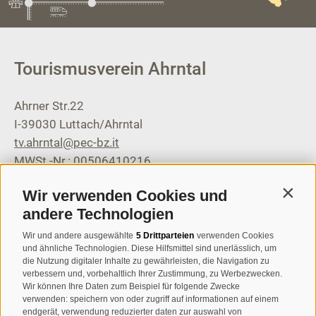
Tourismusverein Ahrntal
Ahrner Str.22
I-39030
Luttach/Ahrntal
tv.ahrntal@pec-bz.it
MWSt.-Nr.: 00506410216
Steuernummer: 81008810210
Wir verwenden Cookies und
Contin
T
+39 0474 671136
andere Technologien
info@ahrntal.it
Wir und andere ausgewählte
5 Drittparteien
verwenden Cookies
und ähnliche Technologien. Diese Hilfsmittel sind unerlässlich, um
die Nutzung digitaler Inhalte zu gewährleisten, die Navigation zu
Tourismusverein Sand in
verbessern und, vorbehaltlich Ihrer Zustimmung, zu Werbezwecken.
Wir können Ihre Daten zum Beispiel für folgende Zwecke
Taufers
verwenden: speichern von oder zugriff auf informationen auf einem
endgerät, verwendung reduzierter daten zur auswahl von