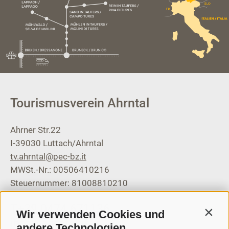
Tourismusverein Ahrntal
Ahrner Str.22
I-39030
Luttach/Ahrntal
tv.ahrntal@pec-bz.it
MWSt.-Nr.: 00506410216
Steuernummer: 81008810210
T
+39 0474 671136
Wir verwenden Cookies und
Contin
info@ahrntal.it
andere Technologien