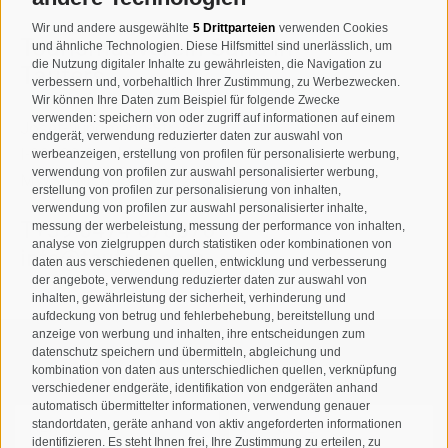
Wir und andere ausgewählte
5 Drittparteien
verwenden Cookies
Tourismusverein Sand in
und ähnliche Technologien. Diese Hilfsmittel sind unerlässlich, um
die Nutzung digitaler Inhalte zu gewährleisten, die Navigation zu
Taufers
verbessern und, vorbehaltlich Ihrer Zustimmung, zu Werbezwecken.
Wir können Ihre Daten zum Beispiel für folgende Zwecke
verwenden: speichern von oder zugriff auf informationen auf einem
Josef-Jungmann-Str. 8
endgerät, verwendung reduzierter daten zur auswahl von
I-39032
Sand in Taufers
werbeanzeigen, erstellung von profilen für personalisierte werbung,
verwendung von profilen zur auswahl personalisierter werbung,
MWSt.-Nr: 00518320213
erstellung von profilen zur personalisierung von inhalten,
verwendung von profilen zur auswahl personalisierter inhalte,
T
+39 0474 678076
messung der werbeleistung, messung der performance von inhalten,
analyse von zielgruppen durch statistiken oder kombinationen von
info@taufers.com
daten aus verschiedenen quellen, entwicklung und verbesserung
der angebote, verwendung reduzierter daten zur auswahl von
inhalten, gewährleistung der sicherheit, verhinderung und
aufdeckung von betrug und fehlerbehebung, bereitstellung und
anzeige von werbung und inhalten, ihre entscheidungen zum
datenschutz speichern und übermitteln, abgleichung und
Newsletteranmeldung
kombination von daten aus unterschiedlichen quellen, verknüpfung
verschiedener endgeräte, identifikation von endgeräten anhand
automatisch übermittelter informationen, verwendung genauer
standortdaten, geräte anhand von aktiv angeforderten informationen
identifizieren. Es steht Ihnen frei, Ihre Zustimmung zu erteilen, zu