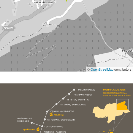
©
OpenStreetMap
contributors