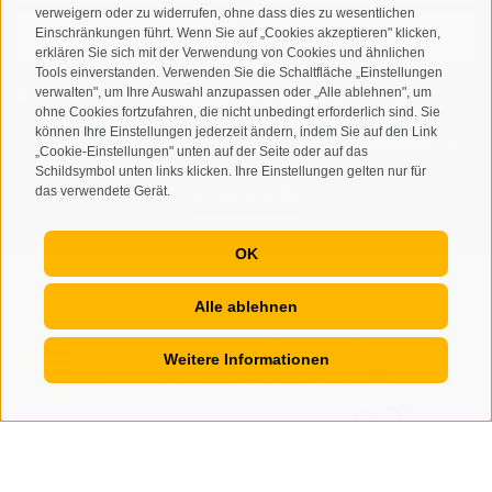
verweigern oder zu widerrufen, ohne dass dies zu wesentlichen
Einschränkungen führt. Wenn Sie auf „Cookies akzeptieren" klicken,
erklären Sie sich mit der Verwendung von Cookies und ähnlichen
Tools einverstanden. Verwenden Sie die Schaltfläche „Einstellungen
verwalten", um Ihre Auswahl anzupassen oder „Alle ablehnen", um
Ich habe die
Datenschutzbestimmungen
gelesen und
ohne Cookies fortzufahren, die nicht unbedingt erforderlich sind. Sie
verstanden und stimme der Verarbeitung meiner
können Ihre Einstellungen jederzeit ändern, indem Sie auf den Link
personenbezogenen Daten durch den Verantwortlichen zu
„Cookie-Einstellungen" unten auf der Seite oder auf das
Schildsymbol unten links klicken. Ihre Einstellungen gelten nur für
das verwendete Gerät.
ANMELDEN
OK
Alle ablehnen
Sitemap
Impressum
Cookie-Richtlinie
Privacy
•
•
•
•
Weitere Informationen
Cookie Präferenzen
created with passion by
•