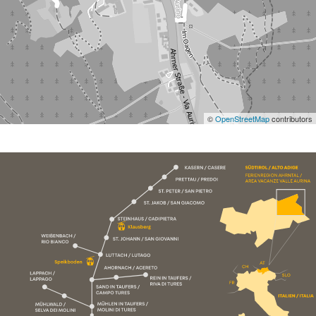
©
OpenStreetMap
contributors