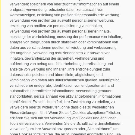
Taufers
verwenden: speichern von oder zugriff auf informationen auf einem
endgerät, verwendung reduzierter daten zur auswahl von
werbeanzeigen, erstellung von profilen für personalisierte werbung,
Josef-Jungmann-Str. 8
verwendung von profilen zur auswahl personalisierter werbung,
I-39032
Sand in Taufers
erstellung von profilen zur personalisierung von inhalten,
verwendung von profilen zur auswahl personalisierter inhalte,
MWSt.-Nr: 00518320213
messung der werbeleistung, messung der performance von inhalten,
analyse von zielgruppen durch statistiken oder kombinationen von
daten aus verschiedenen quellen, entwicklung und verbesserung
T
+39 0474 678076
der angebote, verwendung reduzierter daten zur auswahl von
info@taufers.com
inhalten, gewährleistung der sicherheit, verhinderung und
aufdeckung von betrug und fehlerbehebung, bereitstellung und
anzeige von werbung und inhalten, ihre entscheidungen zum
datenschutz speichern und übermitteln, abgleichung und
kombination von daten aus unterschiedlichen quellen, verknüpfung
verschiedener endgeräte, identifikation von endgeräten anhand
Newsletteranmeldung
automatisch übermittelter informationen, verwendung genauer
standortdaten, geräte anhand von aktiv angeforderten informationen
identifizieren. Es steht Ihnen frei, Ihre Zustimmung zu erteilen, zu
verweigern oder zu widerrufen, ohne dass dies zu wesentlichen
Einschränkungen führt. Wenn Sie auf „Cookies akzeptieren" klicken,
erklären Sie sich mit der Verwendung von Cookies und ähnlichen
Tools einverstanden. Verwenden Sie die Schaltfläche „Einstellungen
verwalten", um Ihre Auswahl anzupassen oder „Alle ablehnen", um
ohne Cookies fortzufahren, die nicht unbedingt erforderlich sind. Sie