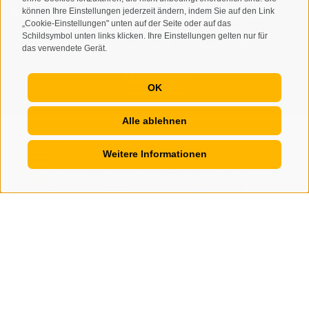
können Ihre Einstellungen jederzeit ändern, indem Sie auf den Link
Ich habe die
Datenschutzbestimmungen
gelesen und
„Cookie-Einstellungen" unten auf der Seite oder auf das
verstanden und stimme der Verarbeitung meiner
Schildsymbol unten links klicken. Ihre Einstellungen gelten nur für
personenbezogenen Daten durch den Verantwortlichen zu
das verwendete Gerät.
ANMELDEN
OK
Alle ablehnen
Weitere Informationen
Sitemap
Impressum
Cookie-Richtlinie
Privacy
•
•
•
•
Cookie Präferenzen
created with passion by
•