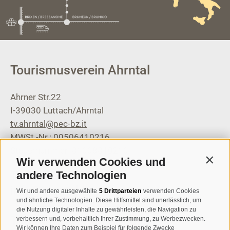
Tourismusverein Ahrntal
Ahrner Str.22
I-39030
Luttach/Ahrntal
tv.ahrntal@pec-bz.it
MWSt.-Nr.: 00506410216
Steuernummer: 81008810210
Wir verwenden Cookies und
Contin
andere Technologien
T
+39 0474 671136
info@ahrntal.it
Wir und andere ausgewählte
5 Drittparteien
verwenden Cookies
und ähnliche Technologien. Diese Hilfsmittel sind unerlässlich, um
die Nutzung digitaler Inhalte zu gewährleisten, die Navigation zu
Tourismusverein Sand in
verbessern und, vorbehaltlich Ihrer Zustimmung, zu Werbezwecken.
Wir können Ihre Daten zum Beispiel für folgende Zwecke