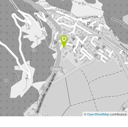
©
OpenStreetMap
contributors