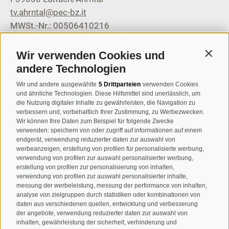
tv.ahrntal@pec-bz.it
MWSt.-Nr.: 00506410216
Steuernummer: 81008810210
Wir verwenden Cookies und
Contin
T
+39 0474 671136
andere Technologien
info@ahrntal.it
Wir und andere ausgewählte
5 Drittparteien
verwenden Cookies
und ähnliche Technologien. Diese Hilfsmittel sind unerlässlich, um
die Nutzung digitaler Inhalte zu gewährleisten, die Navigation zu
Tourismusverein Sand in
verbessern und, vorbehaltlich Ihrer Zustimmung, zu Werbezwecken.
Taufers
Wir können Ihre Daten zum Beispiel für folgende Zwecke
verwenden: speichern von oder zugriff auf informationen auf einem
endgerät, verwendung reduzierter daten zur auswahl von
Josef-Jungmann-Str. 8
werbeanzeigen, erstellung von profilen für personalisierte werbung,
verwendung von profilen zur auswahl personalisierter werbung,
I-39032
Sand in Taufers
erstellung von profilen zur personalisierung von inhalten,
MWSt.-Nr: 00518320213
verwendung von profilen zur auswahl personalisierter inhalte,
messung der werbeleistung, messung der performance von inhalten,
analyse von zielgruppen durch statistiken oder kombinationen von
T
+39 0474 678076
daten aus verschiedenen quellen, entwicklung und verbesserung
der angebote, verwendung reduzierter daten zur auswahl von
info@taufers.com
inhalten, gewährleistung der sicherheit, verhinderung und