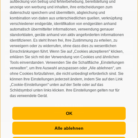
aufdeckung von betrug und fehlerbehebung, bereitstellung und
anzeige von werbung und inhalten, ihre entscheidungen zum
datenschutz speichern und übermitteln, abgleichung und
kombination von daten aus unterschiedlichen quellen, verknüpfung
verschiedener endgeräte, identifikation von endgeräten anhand
Newsletteranmeldung
automatisch übermittelter informationen, verwendung genauer
standortdaten, geräte anhand von aktiv angeforderten informationen
identifizieren. Es steht Ihnen frei, Ihre Zustimmung zu erteilen, zu
verweigern oder zu widerrufen, ohne dass dies zu wesentlichen
Einschränkungen führt. Wenn Sie auf „Cookies akzeptieren" klicken,
erklären Sie sich mit der Verwendung von Cookies und ähnlichen
Tools einverstanden. Verwenden Sie die Schaltfläche „Einstellungen
verwalten", um Ihre Auswahl anzupassen oder „Alle ablehnen", um
ohne Cookies fortzufahren, die nicht unbedingt erforderlich sind. Sie
Ich habe die
Datenschutzbestimmungen
gelesen und
können Ihre Einstellungen jederzeit ändern, indem Sie auf den Link
verstanden und stimme der Verarbeitung meiner
„Cookie-Einstellungen" unten auf der Seite oder auf das
Schildsymbol unten links klicken. Ihre Einstellungen gelten nur für
personenbezogenen Daten durch den Verantwortlichen zu
das verwendete Gerät.
ANMELDEN
OK
Alle ablehnen